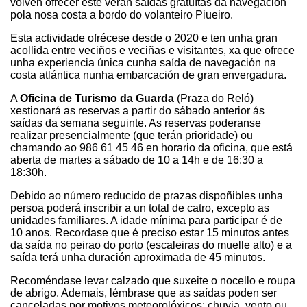
volven ofrecer este verán saídas gratuítas da navegación
pola nosa costa a bordo do volanteiro Piueiro.
Esta actividade ofrécese desde o 2020 e ten unha gran
acollida entre veciños e veciñas e visitantes, xa que ofrece
unha experiencia única cunha saída de navegación na
costa atlántica nunha embarcación de gran envergadura.
A
Oficina de Turismo da Guarda
(Praza do Reló)
xestionará as reservas a partir do sábado anterior ás
saídas da semana seguinte. As reservas poderanse
realizar presencialmente (que terán prioridade) ou
chamando ao 986 61 45 46 en horario da oficina, que está
aberta de martes a sábado de 10 a 14h e de 16:30 a
18:30h.
Debido ao número reducido de prazas dispoñibles unha
persoa poderá inscribir a un total de catro, excepto as
unidades familiares. A idade mínima para participar é de
10 anos. Recordase que é preciso estar 15 minutos antes
da saída no peirao do porto (escaleiras do muelle alto) e a
saída terá unha duración aproximada de 45 minutos.
Recoméndase levar calzado que suxeite o nocello e roupa
de abrigo. Ademais, lémbrase que as saídas poden ser
canceladas por motivos meteorolóxicos: chuvia, vento ou