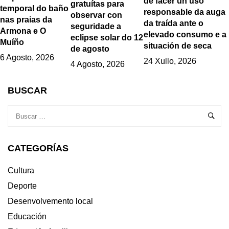
de facer un uso
gratuítas para
temporal do baño
responsable da auga
observar con
nas praias da
da traída ante o
seguridade a
Armona e O
elevado consumo e a
eclipse solar do 12
Muíño
situación de seca
de agosto
6 Agosto, 2026
24 Xullo, 2026
4 Agosto, 2026
BUSCAR
CATEGORÍAS
Cultura
Deporte
Desenvolvemento local
Educación