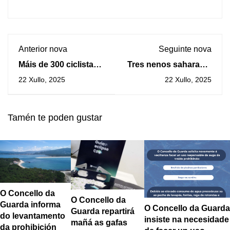
Anterior nova
Seguinte nova
Máis de 300 ciclistas
Tres nenos saharauís
galegos e
viven este verán con
22 Xullo, 2025
22 Xullo, 2025
portugueses para o
tres familias de
primeiro Gran Premio
acollida da Guarda
Ciclista ORPAGU
Tamén te poden gustar
O Concello da
O Concello da
Guarda informa
O Concello da Guarda
Guarda repartirá
do levantamento
insiste na necesidade
mañá as gafas
da prohibición