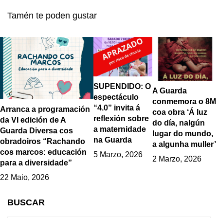
Alonso
colaboración co IES
Tamén te poden gustar
A Sangriña
SUPENDIDO: O
A Guarda
espectáculo
conmemora o 8M
“4.0” invita á
Arranca a programación
coa obra ‘Á luz
reflexión sobre
da VI edición de A
do día, nalgún
a maternidade
Guarda Diversa cos
lugar do mundo,
na Guarda
obradoiros “Rachando
a algunha muller’
cos marcos: educación
5 Marzo, 2026
2 Marzo, 2026
para a diversidade”
22 Maio, 2026
BUSCAR