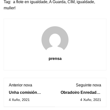
Tag:
a flote en igualdade
,
A Guarda
,
CIM
,
igualdade
,
muller!
prensa
Anterior nova
Seguinte nova
Unha comisión
Obradoiro Enredados
organizadora prepara
da man da OMIX e da
4 Xuño, 2021
4 Xuño, 2021
na Guarda unha
psicóloga Andrea
Homenaxe a Eliseo
Iglesias en