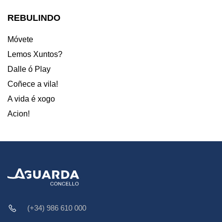
REBULINDO
Móvete
Lemos Xuntos?
Dalle ó Play
Coñece a vila!
A vida é xogo
Acion!
(+34) 986 610 000