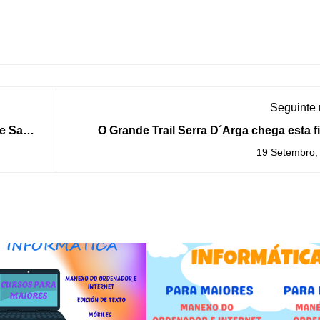
Seguinte
e Santa
O Grande Trail Serra D´Arga chega esta f
semana á Gu
19 Setembro,