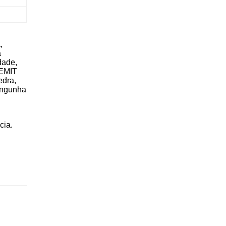
,
a
dade,
CEMIT
edra,
ningunha
cia.