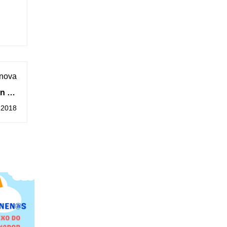
 nova
in de
arda
 2018