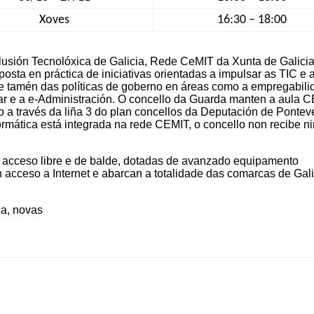
Xoves
16:30 – 18:00
lusión Tecnolóxica de Galicia, Rede CeMIT da Xunta de Galicia
osta en práctica de iniciativas orientadas a impulsar as TIC e 
 tamén das políticas de goberno en áreas como a empregabili
tar e a e-Administración. O concello da Guarda manten a aula 
o a través da liña 3 do plan concellos da Deputación de Pontev
rmática está integrada na rede CEMIT, o concello non recibe 
 acceso libre e de balde, dotadas de avanzado equipamento
n acceso a Internet e abarcan a totalidade das comarcas de Gali
ca
,
novas