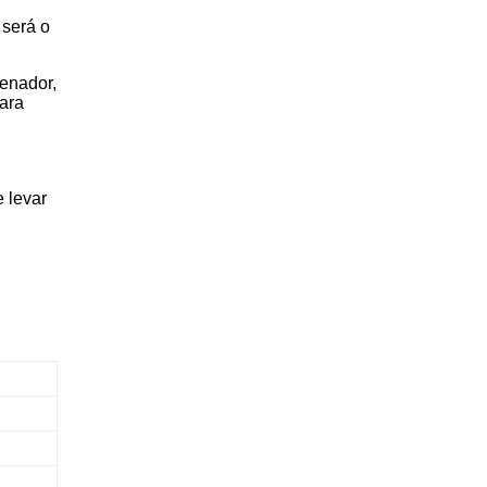
 será o
enador,
para
e levar