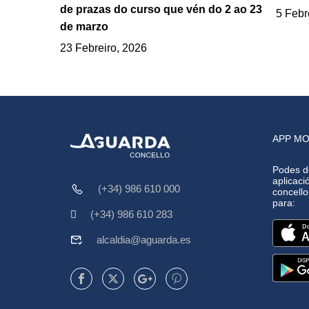
de prazas do curso que vén do 2 ao 23
5 Febr
de marzo
23 Febreiro, 2026
APP MO
Podes d
aplicació
(+34) 986 610 000
concell
para:
(+34) 986 610 283
alcaldia@aguarda.es