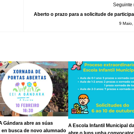
Seguinte
Aberto o prazo para a solicitude de particip
na II Mostra Creativa do Baixo
9 Maio,
 A Gándara abre as súas
A Escola Infantil Municipal 
s en busca de novo alumnado
abre o luns unha convocator