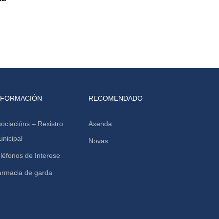
NFORMACIÓN
RECOMENDADO
ociacións – Rexistro
Axenda
nicipal
Novas
léfonos de Interese
armacia de garda