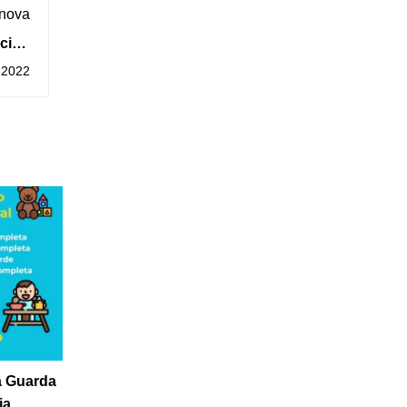
 nova
ación
 Miño
 2022
da Guarda
ia