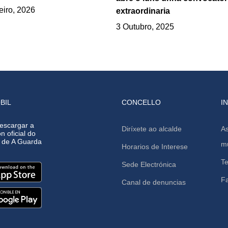
eiro, 2026
extraordinaria
3 Outubro, 2025
BIL
CONCELLO
I
escargar a
Diríxete ao alcalde
As
n oficial do
o de A Guarda
mu
Horarios de Interese
Te
Sede Electrónica
F
Canal de denuncias