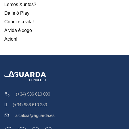
Lemos Xuntos?
Dalle ó Play
Coñece a vila!
A vida é xogo
Acion!
(+34) 986 610 000
(+34) 986 610 283
alcaldia@aguarda.es