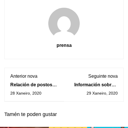
prensa
Anterior nova
Seguinte nova
Relación de postos
Información sobre a
de traballo solicitados
liberación do
28 Xaneiro, 2020
29 Xaneiro, 2020
mediante o Plan
Segundo Dividendo
Concellos 2020
Dixital para a
recepción do sinal
Tamén te poden gustar
TDT