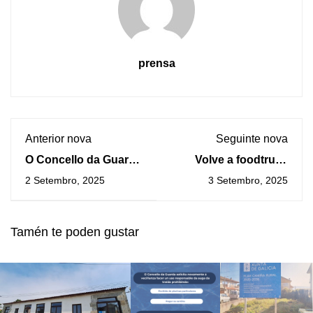
prensa
Anterior nova
Seguinte nova
O Concello da Guarda
Volve a foodtruck
adquire a propiedade
para probar petiscos
2 Setembro, 2025
3 Setembro, 2025
que unirá as rúas
de produtos do mar
Baixo Muro e Ireira
de xeito gratuíto
Tamén te poden gustar