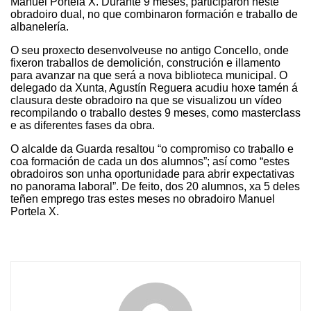
Manuel Portela X. Durante 9 meses, participaron neste
obradoiro dual, no que combinaron formación e traballo de
albanelería.
O seu proxecto desenvolveuse no antigo Concello, onde
fixeron traballos de demolición, construción e illamento
para avanzar na que será a nova biblioteca municipal. O
delegado da Xunta, Agustín Reguer
a acudiu hoxe tamén á
clausura deste obradoiro na que se visualizou un vídeo
recompilando o traballo destes 9 meses,
como masterclass
e as diferentes fases da obra.
O alcalde da Guarda resaltou “o compromiso co traballo e
coa formación de cada un dos alumnos”; así como “estes
obradoiros son unha oportunidade para abrir expectativas
no panorama laboral”. De feito, dos 20 alumnos, xa 5 deles
teñen emprego tras estes meses no obradoiro Manuel
Portela X.