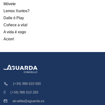
Móvete
Lemos Xuntos?
Dalle ó Play
Coñece a vila!
A vida é xogo
Acion!
(+34) 986 610 000
(+34) 986 610 283
alcaldia@aguarda.es