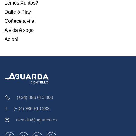
Lemos Xuntos?
Dalle ó Play
Coñece a vila!
A vida é xogo
Acion!
(+34) 986 610 000
(+34) 986 610 283
alcaldia@aguarda.es