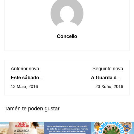
Concello
Anterior nova
Seguinte nova
Este sábado
A Guarda da a
celébrase a primeira
benvida ó verán
13 Maio, 2016
23 Xuño, 2016
etapa do Camiño
cunha axenda repleta
Portugués que farán
para esta fin de
en compañía os
semana
Tamén te poden gustar
veciños e veciñas da
Guarda e Caminha