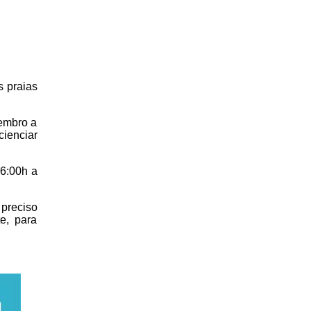
s praias
tembro a
cienciar
16:00h a
 preciso
e, para