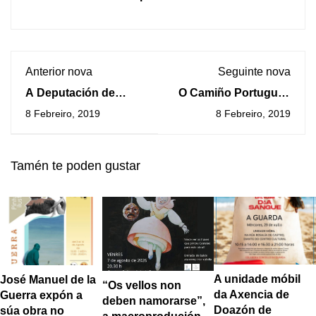
Anterior nova
Seguinte nova
A Deputación de
O Camiño Portugués
Pontevedra abre o
da Costa obxecto
8 Febreiro, 2019
8 Febreiro, 2019
prazo de inscricións
dunha FamTrip
para a aceleradora de
empresas turística
Tamén te poden gustar
A unidade móbil
José Manuel de la
“Os vellos non
da Axencia de
Guerra expón a
deben namorarse”,
Doazón de
súa obra no