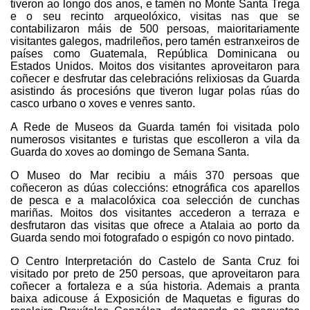
tiveron ao longo dos anos, e tamén no Monte Santa Trega
e o seu recinto arqueolóxico, visitas nas que se
contabilizaron máis de 500 persoas, maioritariamente
visitantes galegos, madrileños, pero tamén estranxeiros de
países como Guatemala, República Dominicana ou
Estados Unidos. Moitos dos visitantes aproveitaron para
coñecer e desfrutar das celebracións relixiosas da Guarda
asistindo ás procesións que tiveron lugar polas rúas do
casco urbano o xoves e venres santo.
A Rede de Museos da Guarda tamén foi visitada polo
numerosos visitantes e turistas que escolleron a vila da
Guarda do xoves ao domingo de Semana Santa.
O Museo do Mar recibiu a máis 370 persoas que
coñeceron as dúas coleccións: etnográfica cos aparellos
de pesca e a malacolóxica coa selección de cunchas
mariñas. Moitos dos visitantes accederon a terraza e
desfrutaron das visitas que ofrece a Atalaia ao porto da
Guarda sendo moi fotografado o espigón co novo pintado.
O Centro Interpretación do Castelo de Santa Cruz foi
visitado por preto de 250 persoas, que aproveitaron para
coñecer a fortaleza e a súa historia. Ademais a pranta
baixa adicouse á Exposición de Maquetas e figuras do