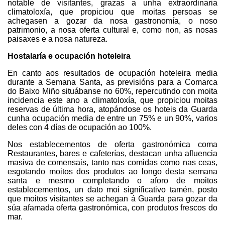
notable de visitantes, grazas a unha extraordinaria
climatoloxía, que propiciou que moitas persoas se
achegasen a gozar da nosa gastronomía, o noso
patrimonio, a nosa oferta cultural e, como non, as nosas
paisaxes e a nosa natureza.
Hostalaría e ocupación hoteleira
En canto aos resultados de ocupación hoteleira media
durante a Semana Santa, as previsións para a Comarca
do Baixo Miño situábanse no 60%, repercutindo con moita
incidencia este ano a climatoloxía, que propiciou moitas
reservas de última hora, atopándose os hoteis da Guarda
cunha ocupación media de entre un 75% e un 90%, varios
deles con 4 días de ocupación ao 100%.
Nos establecementos de oferta gastronómica coma
Restaurantes, bares e cafeterías, destacan unha afluencia
masiva de comensais, tanto nas comidas como nas ceas,
esgotando moitos dos produtos ao longo desta semana
santa e mesmo completando o aforo de moitos
establecementos, un dato moi significativo tamén, posto
que moitos visitantes se achegan á Guarda para gozar da
súa afamada oferta gastronómica, con produtos frescos do
mar.