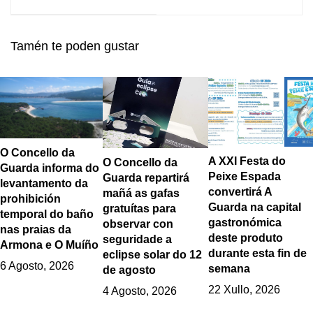
Campamentos da
Terrazas na Guarda
Xunta 2019 -
Campaña de verán
Tamén te poden gustar
O Concello da
A XXI Festa do
O Concello da
Guarda informa do
Peixe Espada
Guarda repartirá
levantamento da
convertirá A
mañá as gafas
prohibición
Guarda na capital
gratuítas para
temporal do baño
gastronómica
observar con
nas praias da
deste produto
seguridade a
Armona e O Muíño
durante esta fin de
eclipse solar do 12
6 Agosto, 2026
semana
de agosto
22 Xullo, 2026
4 Agosto, 2026