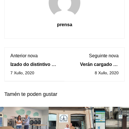
prensa
Anterior nova
Seguinte nova
Izado do distintivo de
Verán cargado de
Bandeira Azul na
actividades para
7 Xullo, 2020
8 Xullo, 2020
praia de Area Grande
todas as idades na
na Guarda
Guarda
Tamén te poden gustar