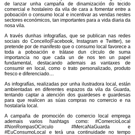
de lanzar unha campaña de dinamización do tecido
comercial e hostaleiro da vila de cara a fomentar entre a
poboación o consumo local e incentivar as vendas nestes
sectores económicos, tan importantes para a vida diaria da
nosa vila.
A través dunhas infografías, que se publican nas redes
sociais do Concello(Facebook, Instagram e Twitter), se
pretende por de manifesto que o consumo local favorece a
toda a poboación e trátase dun círculo de suma
importancia no que cada un de nos ten un papel
fundamental, destacando ademais as vantaxes de
consumir en local, como o trato personalizado, produto
fresco e diferenciado…
As infografías, realizadas por unha ilustradora local, están
ambientadas en diferentes espazos da vila da Guarda,
tentando captar a atención dos guardeses e guardesas
para que realicen as súas compras no comercio e na
hostalaría local.
A campaña de promoción do comercio local emprega
ademais varios hashtags como: #ComercioLocal
#NonRompasOCirculo #MercaNaGuarda e
#EuConsumoLocal e terá una continuidade no tempo