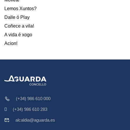
Lemos Xuntos?
Dalle ó Play
Coñece a vila!
A vida é xogo
Acion!
(+34) 986 610 000
(+34) 986 610 283
alcaldia@aguarda.es