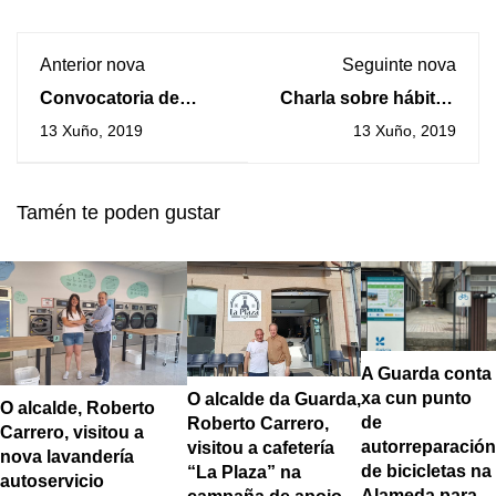
Anterior nova
Seguinte nova
Convocatoria de
Charla sobre hábitos
Pleno Extraordinario
saudables este
13 Xuño, 2019
13 Xuño, 2019
este sábado día 15 de
sábado no Mercado
xuño
da Guarda
Tamén te poden gustar
A Guarda conta
xa cun punto
O alcalde da Guarda,
O alcalde, Roberto
de
Roberto Carrero,
Carrero, visitou a
autorreparación
visitou a cafetería
nova lavandería
de bicicletas na
“La Plaza” na
autoservicio
Alameda para