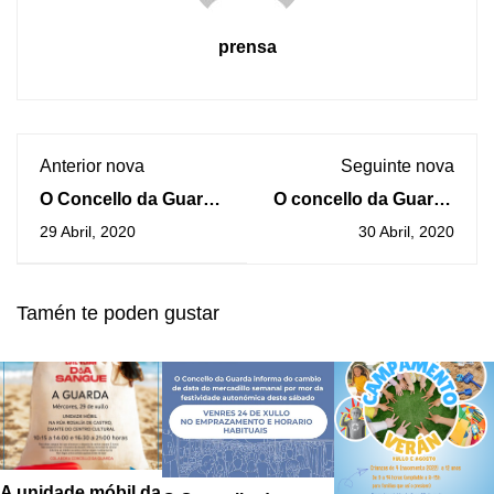
prensa
Anterior nova
Seguinte nova
O Concello da Guarda
O concello da Guarda
inaugura o portal web
eliminará a taxa de
29 Abril, 2020
30 Abril, 2020
#rebulindo (dende a
terrazas para o 2020
casa)
Tamén te poden gustar
A unidade móbil da