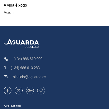
A vida é xogo
Acion!
(+34) 986 610 000
(+34) 986 610 283
alcaldia@aguarda.es
APP MOBIL