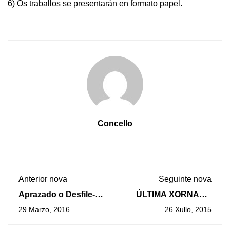
6) Os traballos se presentarán en formato papel.
Concello
Anterior nova
Seguinte nova
Aprazado o Desfile-
ÚLTIMA XORNADA
Concurso de
DA “V MOSTRA DE
29 Marzo, 2016
26 Xullo, 2015
Entroido da Guarda
TRADICIÓNS
MARIÑEIRAS” NA