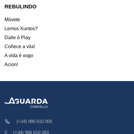
REBULINDO
Móvete
Lemos Xuntos?
Dalle ó Play
Coñece a vila!
A vida é xogo
Acion!
(+34) 986 610 000
(+34) 986 610 283