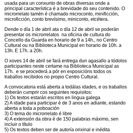
usada para un conxunto de obras diversas onde a
principal característica é a brevidade do seu contenido. O
microrrelato tamén é chamado microconto, minificción,
microficción, conto brevísimo, miniconto, etcétera.
Dende o día 1 de abril ata o día 12 de abril se poderán
presentar os microrrelatos na oficina de cultura do
Concello da Guarda en horario de 9 a 14h., no Centro
Cultural ou na Biblioteca Municipal en horario de 10h. a
13h. E 17h. a 20h.
O xoves 14 de abril se fará entrega dun agasallo a tódolos
participantes neste certame na Biblioteca Municipal as
17h. e se procederá a pór en exposicións todos os
traballos recibidos no propio Centro Cultural.
A convocatoria está aberta a todálas idades, e os traballos
deberán cumprir cos seguintes requisitos:
1) Os textos estarán escritos en lingua galega
2) A idade para participar é de 3 anos en adiante, estando
aberta a toda a poboación
3) O tema do microrrelato é libre
4) A extensión da obra é de 150 palabras máximo, sen
incluir o título
5) Os textos deben ser de autoría orixinal e inédita