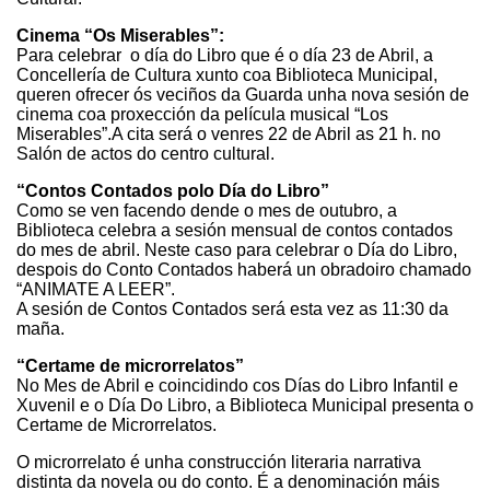
Cinema “Os Miserables”:
Para celebrar o día do Libro que é o día 23 de Abril, a
Concellería de Cultura xunto coa Biblioteca Municipal,
queren ofrecer ós veciños da Guarda unha nova sesión de
cinema coa proxección da película musical “Los
Miserables”.A cita será o venres 22 de Abril as 21 h. no
Salón de actos do centro cultural.
“Contos Contados polo Día do Libro”
Como se ven facendo dende o mes de outubro, a
Biblioteca celebra a sesión mensual de contos contados
do mes de abril. Neste caso para celebrar o Día do Libro,
despois do Conto Contados haberá un obradoiro chamado
“ANIMATE A LEER”.
A sesión de Contos Contados será esta vez as 11:30 da
maña.
“Certame de microrrelatos”
No Mes de Abril e coincidindo cos Días do Libro Infantil e
Xuvenil e o Día Do Libro, a Biblioteca Municipal presenta o
Certame de Microrrelatos.
O microrrelato é unha construcción literaria narrativa
distinta da novela ou do conto. É a denominación máis