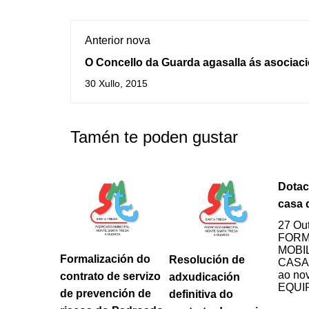
Anterior nova
O Concello da Guarda agasalla ás asociac
que participaron na campaña “Decora o te
30 Xullo, 2015
Nadal”
Tamén te poden gustar
Dotac
casa 
27 Ou
FORM
MOBI
Formalización do
Resolución de
CASA 
ao nov
contrato de servizo
adxudicación
EQUI
de prevención de
definitiva do