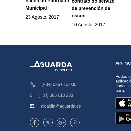
riscos do Padroado
contrato do servizo
Municipal
de prevención de
riscos
23 Agosto, 2017
10 Agosto, 2017
APP MO
Podes d
aplicació
(+34) 986 610 000
concell
para:
(+34) 986 610 283
alcaldia@aguarda.es