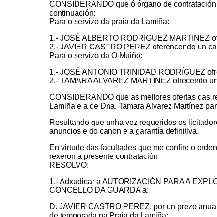
CONSIDERANDO que ó órgano de contratación pr
continuación:
Para o servizo da praia da Lamiña:
1.- JOSÉ ALBERTO RODRIGUEZ MARTINEZ ofrec
2.- JAVIER CASTRO PEREZ oferencendo un cano
Para o servizo da O Muiño:
1.- JOSÉ ANTONIO TRINIDAD RODRÍGUEZ ofrece
2.- TAMARA ALVAREZ MARTINEZ ofrecendo un c
CONSIDERANDO que as mellores ofertas das rest
Lamiña e a de Dna. Tamara Alvarez Martínez par
Resultando que unha vez requeridos os licitadore
anuncios e do canon e a garantía definitiva.
En virtude das facultades que me confire o orde
rexeron a presente contratación
RESOLVO:
1.- Adxudicar a AUTORIZACIÓN PARA A E
CONCELLO DA GUARDA a:
D. JAVIER CASTRO PEREZ, por un prezo anual de
de temporada na Praia da Lamiña: