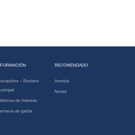
NFORMACIÓN
RECOMENDADO
ociacións – Rexistro
Axenda
nicipal
Novas
léfonos de Interese
armacia de garda