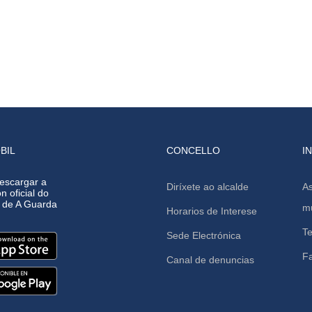
BIL
CONCELLO
I
escargar a
Diríxete ao alcalde
As
n oficial do
o de A Guarda
mu
Horarios de Interese
Te
Sede Electrónica
F
Canal de denuncias