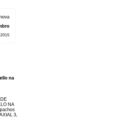
 nova
mbro
 2015
ello na
 DE
LLO NA
spachos
 AXIAL 3,