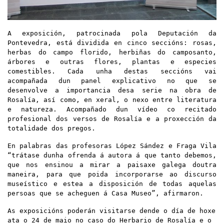
A exposición, patrocinada pola Deputación da
Pontevedra,
está dividida
en cinco seccións: rosas,
herbas do campo florido, herbiñas do camposanto,
árbores e outras flores, plantas e especies
comestibles. Cada unha destas seccións vai
acompañada dun panel explicativo no que se
desenvolve a importancia desa serie na obra de
Rosalía, así­ como, en xeral, o nexo entre literatura
e natureza. Acomp
a
ñado dun vídeo co recitado
profesional dos versos de Rosalí­a e a proxección da
totalidade dos pregos.
En palabras das profesoras López Sández e Fraga Vila
“trátase dunha ofrenda á autora á que tanto debemos,
que nos ensinou a mirar a paisaxe galega doutra
maneira, para que poida incorporarse ao discurso
museístico e estea a disposición de todas aquelas
persoas que se acheguen á Casa Museo”, afirmaron.
As exposicións poderán visitarse dende o día de hoxe
ata o 24 de maio no caso do Herbario de Rosalía e o