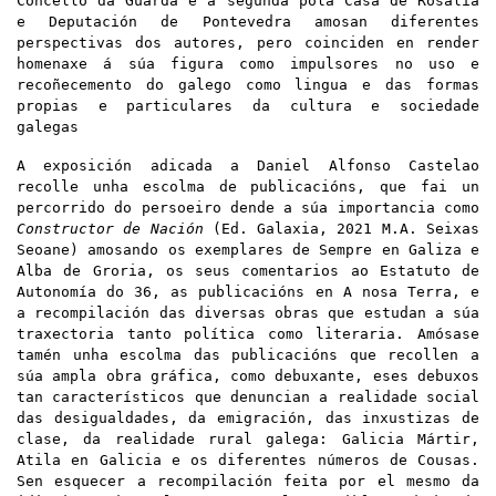
Concello da Guarda e a segunda pola Casa de Rosalía
e Deputación de Pontevedra amosan diferentes
perspectivas dos autores, pero coinciden en render
homenaxe á súa figura como impulsores no uso e
recoñecemento do galego como lingua e das formas
propias e particulares da cultura e sociedade
galegas
A exposición adicada a Daniel Alfonso Castelao
recolle unha escolma de publicacións, que fai un
percorrido do persoeiro dende a súa importancia como
Constructor de Nación
(Ed. Galaxia,
2021 M.A. Seixas
Seoane) amosando os exemplares de Sempre en Galiza
e
Alba de Groria
,
os seus comentarios a
o
Estatuto de
Autonomía do 36,
as publicacións en A nosa Terra,
e
a recompilación das diversas obras que
estudan
a súa
traxectoria tanto política como literaria. Am
ó
sase
tamén unha escolma das publicacións que recollen a
súa ampla obra gráfica, como
debuxante
, eses debuxos
tan característicos
que denuncian a realidade social
das desigualdades, da emigración, das inxustizas de
clase, da realidade rural galega: Galicia Mártir,
Atila en Galicia e os diferentes números de Cousas.
Sen esquecer a recompilación feita por el mesmo da