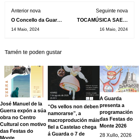
Anterior nova
Seguinte nova
O Concello da Guarda
TOCAMÚSICA SAE Á
ao abeiro do PLAN
RÚA: unha nova
14 Maio, 2024
16 Maio, 2024
MAIS PROVICIA 2024
programación que
da Deputación de
levará música e
Pontevedra ven de
diversión a moitos e
Tamén te poden gustar
contratar a 12
diversos rincóns da
traballadores
Guarda
desempregados
A Guarda
José Manuel de la
presenta a
“Os vellos non deben
Guerra expón a súa
programación
namorarse”, a
obra no Centro
das Festas do
macroprodución máis
Cultural con motivo
Monte 2026
fiel a Castelao chega
das Festas do
á Guarda o 7 de
28 Xullo, 2026
Monte