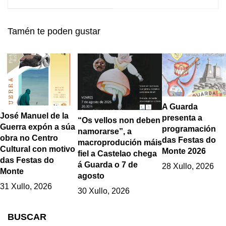
Branca»:
Guarda – Caminha do
protagonistas da fin
martes 21 ao
de semana na Guarda
domingo 26 de
Tamén te poden gustar
novembro
A Guarda
José Manuel de la
presenta a
“Os vellos non deben
Guerra expón a súa
programación
namorarse”, a
obra no Centro
das Festas do
macroprodución máis
Cultural con motivo
Monte 2026
fiel a Castelao chega
das Festas do
á Guarda o 7 de
28 Xullo, 2026
Monte
agosto
31 Xullo, 2026
30 Xullo, 2026
BUSCAR