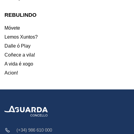
REBULINDO
Móvete
Lemos Xuntos?
Dalle ó Play
Coñece a vila!
A vida é xogo
Acion!
(+34) 986 610 000