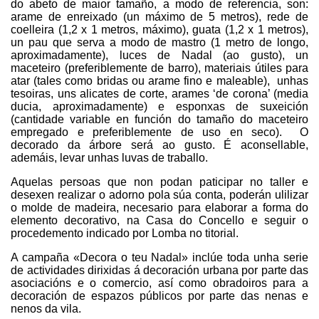
do abeto de maior tamaño, a modo de referencia, son:
arame de enreixado (un máximo de 5 metros), rede de
coelleira (1,2 x 1 metros, máximo), guata (1,2 x 1 metros),
un pau que serva a modo de mastro (1 metro de longo,
aproximadamente), luces de Nadal (ao gusto), un
maceteiro (preferiblemente de barro), materiais útiles para
atar (tales como bridas ou arame fino e maleable), unhas
tesoiras, uns alicates de corte, arames ‘de corona’ (media
ducia, aproximadamente) e esponxas de suxeición
(cantidade variable en función do tamaño do maceteiro
empregado e preferiblemente de uso en seco). O
decorado da árbore será ao gusto. É aconsellable,
ademáis, levar unhas luvas de traballo.
Aquelas persoas que non podan paticipar no taller e
desexen realizar o adorno pola súa conta, poderán ulilizar
o molde de madeira, necesario para elaborar a forma do
elemento decorativo, na Casa do Concello e seguir o
procedemento indicado por Lomba no titorial.
A campaña «Decora o teu Nadal» inclúe toda unha serie
de actividades dirixidas á decoración urbana por parte das
asociacións e o comercio, así como obradoiros para a
decoración de espazos públicos por parte das nenas e
nenos da vila.