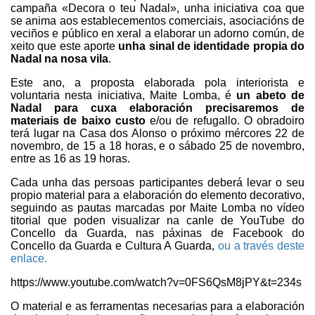
campaña «Decora o teu Nadal», unha iniciativa coa que
se anima aos establecementos comerciais, asociacións de
veciños e público en xeral a elaborar un adorno común, de
xeito que este aporte
unha sinal de identidade propia do
Nadal na nosa vila
.
Este ano, a proposta elaborada pola interiorista e
voluntaria nesta iniciativa, Maite Lomba, é
un abeto de
Nadal para cuxa elaboración precisaremos de
materiais de baixo custo
e/ou de refugallo. O obradoiro
terá lugar na Casa dos Alonso o próximo mércores 22 de
novembro, de 15 a 18 horas, e o sábado 25 de novembro,
entre as 16 as 19 horas.
Cada unha das persoas participantes deberá levar o seu
propio material para a elaboración do elemento decorativo,
seguindo as pautas marcadas por Maite Lomba no vídeo
titorial que poden visualizar na canle de YouTube do
Concello da Guarda, nas páxinas de Facebook do
Concello da Guarda e Cultura A Guarda,
ou a través deste
enlace.
https://www.youtube.com/watch?v=0FS6QsM8jPY&t=234s
O material e as ferramentas necesarias para a elaboración