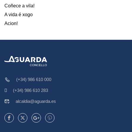
Coñece a vila!
A vida é xogo
Acion!
(+34) 986 610 000
(+34) 986 610 283
alcaldia@aguarda.es