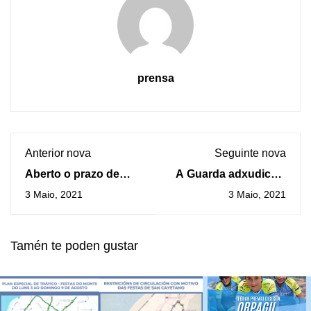
prensa
Anterior nova
Seguinte nova
Aberto o prazo de
A Guarda adxudica a
solicitudes para
reforma e ampliación
3 Maio, 2021
3 Maio, 2021
reserva de prazas na
dos vestiarios do
Gardería Municipal
albergue municipal
Tamén te poden gustar