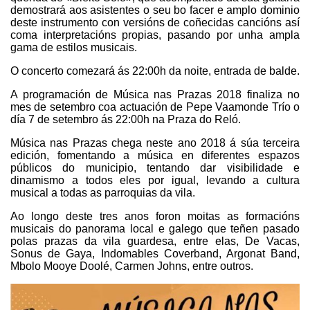
demostrará aos asistentes o seu bo facer e amplo dominio
deste instrumento con versións de coñecidas cancións así
coma interpretacións propias, pasando por unha ampla
gama de estilos musicais.
O concerto comezará ás 22:00h da noite, entrada de balde.
A programación de Música nas Prazas 2018 finaliza no
mes de setembro coa actuación de Pepe Vaamonde Trío o
día 7 de setembro ás 22:00h na Praza do Reló.
Música nas Prazas chega neste ano 2018 á súa terceira
edición, fomentando a música en diferentes espazos
públicos do municipio, tentando dar visibilidade e
dinamismo a todos eles por igual, levando a cultura
musical a todas as parroquias da vila.
Ao longo deste tres anos foron moitas as formacións
musicais do panorama local e galego que teñen pasado
polas prazas da vila guardesa, entre elas, De Vacas,
Sonus de Gaya, Indomables Coverband, Argonat Band,
Mbolo Mooye Doolé, Carmen Johns, entre outros.