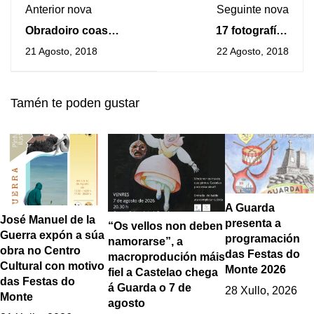
Anterior nova
Seguinte nova
Obradoiro coas
17 fotografías
alfombristas
conforman a
21 Agosto, 2018
22 Agosto, 2018
guardesas este
exposición «Raíces
sábado
Celtas en la Amazonía
venezolana»
Tamén te poden gustar
A Guarda
José Manuel de la
presenta a
“Os vellos non deben
Guerra expón a súa
programación
namorarse”, a
obra no Centro
das Festas do
macroprodución máis
Cultural con motivo
Monte 2026
fiel a Castelao chega
das Festas do
á Guarda o 7 de
28 Xullo, 2026
Monte
agosto