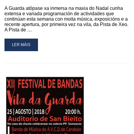
GUARDA
A Guarda atópase xa inmersa na maxia do Nadal cunha
extensa e variada programación de actividades que
continúan esta semana con moita música, exposicións e a
recente apertura, por primeira vez na vila, da Pista de Xeo.
A Pista de …
READ
LER MÁIS
MORE
ABOUT
A
MAXIA
DO
NADAL
CONTINÚA
NA
GUARDA
CON
CONCERTOS,
FESTIVAIS
MUSICAIS,
EXPOSICIÓNS