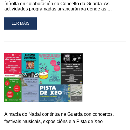
´n´rolla en colaboración co Concello da Guarda. As
actividades programadas arrancarán xa dende as …
READ
LER MÁIS
MORE
ABOUT
A
SEGUNDA
EDICIÓN
DO
INTERLUDE
FEST
TERÁ
LUGAR
ESTE
SÁBADO
NO
CASTELO
DE
A maxia do Nadal continúa na Guarda con concertos,
SANTA
festivais musicais, exposicións e a Pista de Xeo
CRUZ
DA