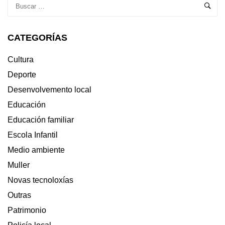
21
DE
XULLO
CATEGORÍAS
COAS
ACTUACIÓNS
DE
Cultura
ARDENTÍA
Deporte
E
MILLADOIRO
Desenvolvemento local
Educación
Educación familiar
Escola Infantil
Medio ambiente
Muller
Novas tecnoloxías
Outras
Patrimonio