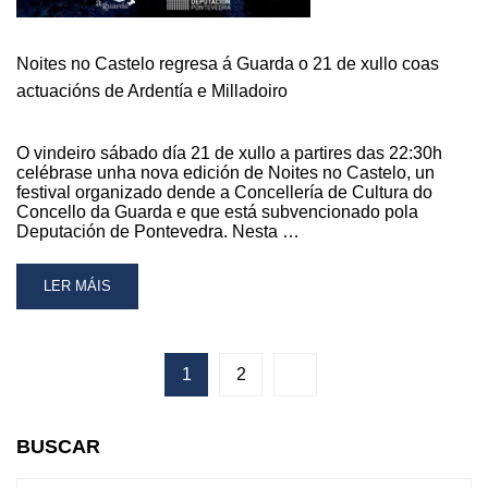
Noites no Castelo regresa á Guarda o 21 de xullo coas
actuacións de Ardentía e Milladoiro
O vindeiro sábado día 21 de xullo a partires das 22:30h
celébrase unha nova edición de Noites no Castelo, un
festival organizado dende a Concellería de Cultura do
Concello da Guarda e que está subvencionado pola
Deputación de Pontevedra. Nesta …
READ
LER MÁIS
MORE
ABOUT
NOITES
NO
1
2
CASTELO
REGRESA
Á
BUSCAR
GUARDA
O