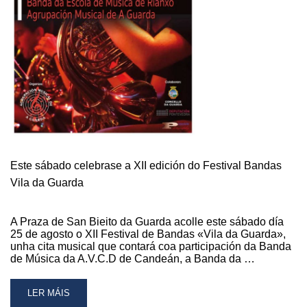
E
A
PISTA
DE
XEO
Este sábado celebrase a XII edición do Festival Bandas
Vila da Guarda
A Praza de San Bieito da Guarda acolle este sábado día
25 de agosto o XII Festival de Bandas «Vila da Guarda»,
unha cita musical que contará coa participación da Banda
de Música da A.V.C.D de Candeán, a Banda da …
READ
LER MÁIS
MORE