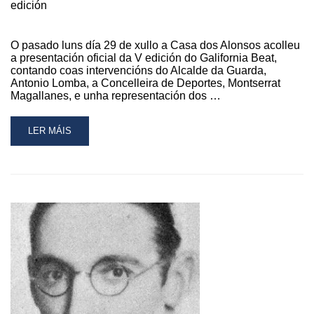
edición
O pasado luns día 29 de xullo a Casa dos Alonsos acolleu
a presentación oficial da V edición do Galifornia Beat,
contando coas intervencións do Alcalde da Guarda,
Antonio Lomba, a Concelleira de Deportes, Montserrat
Magallanes, e unha representación dos …
READ
LER MÁIS
MORE
ABOUT
O
GALIFORNIA
BEAT
CHEGA
ESTA
FIN
DE
SEMANA
A
SÚA
V