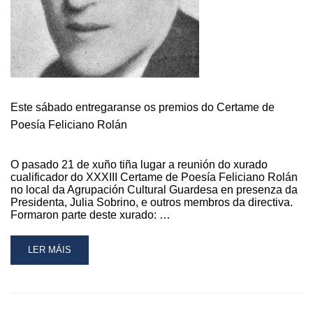
EDICIÓN
Este sábado entregaranse os premios do Certame de
Poesía Feliciano Rolán
O pasado 21 de xuño tiña lugar a reunión do xurado
cualificador do XXXIII Certame de Poesía Feliciano Rolán
no local da Agrupación Cultural Guardesa en presenza da
Presidenta, Julia Sobrino, e outros membros da directiva.
Formaron parte deste xurado: …
READ
LER MÁIS
MORE
ABOUT
ESTE
SÁBADO