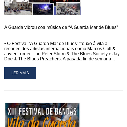
Á
PRAZA
DO
RELÓ
A Guarda vibrou coa música de “A Guarda Mar de Blues”
• O Festival “A Guarda Mar de Blues” trouxo á vila a
recoñecidos artistas internacionais como Marcos Coll &
Javier Turner, The Peter Storm & The Blues Society e Jay
Doe & The Blues Preachers. A pasada fin de semana …
READ
LER MÁIS
MORE
ABOUT
A
GUARDA
VIBROU
COA
MÚSICA
DE
“A