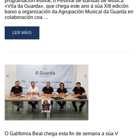
programación estival, o Festival de Bandas de Música
«Vila da Guarda», que chega este ano á súa XIII edición
baixo a organización da Agrupación Musical da Guarda en
colaboración coa …
READ
LER MÁIS
MORE
ABOUT
ESTE
SÁBADO
CELÉBRASE
O
XIII
FESTIVAL
DE
BANDAS
DE
MÚSICA
«VILA
DA
GUARDA»
O Galifornia Beat chega esta fin de semana a súa V