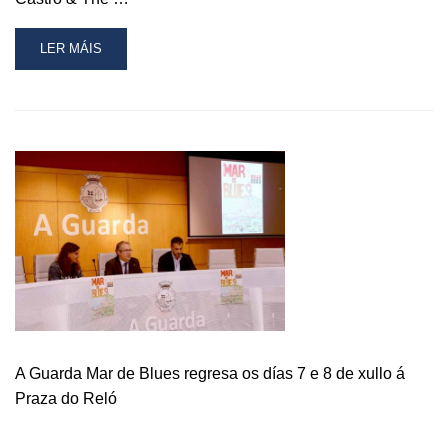
READ
LER MÁIS
MORE
ABOUT
A
MÚSICA
BLUES
INVADE
A
GUARDA
ESTA
FIN
DE
SEMANA
A Guarda Mar de Blues regresa os días 7 e 8 de xullo á
Praza do Reló