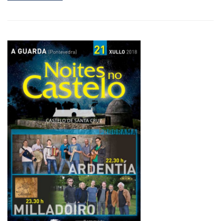
ABOUT
ESTE
SÁBADO
CELEBRASE
A
XII
EDICIÓN
DO
FESTIVAL
BANDAS
VILA
DA
GUARDA