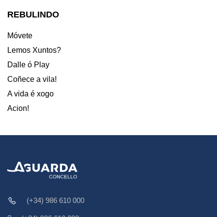
REBULINDO
Móvete
Lemos Xuntos?
Dalle ó Play
Coñece a vila!
A vida é xogo
Acion!
(+34) 986 610 000