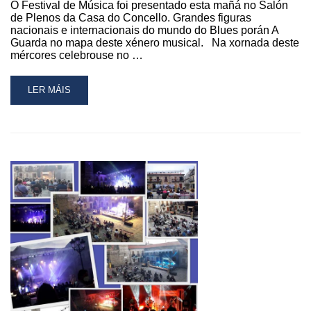
O Festival de Música foi presentado esta mañá no Salón
de Plenos da Casa do Concello. Grandes figuras
nacionais e internacionais do mundo do Blues porán A
Guarda no mapa deste xénero musical. Na xornada deste
mércores celebrouse no …
READ
LER MÁIS
MORE
ABOUT
A
GUARDA
MAR
DE
BLUES
REGRESA
OS
DÍAS
7
E
8
DE
XULLO