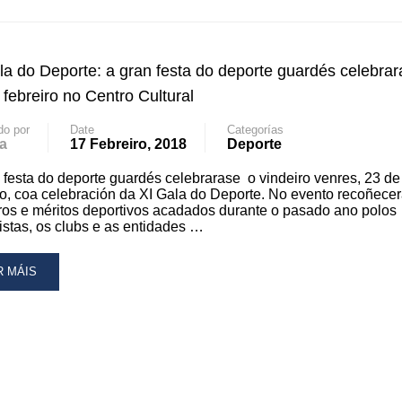
OUT
LA
la do Deporte: a gran festa do deporte guardés celebrar
PORTE:
IS
 febreiro no Centro Cultural
do por
Date
Categorías
a
17 Febreiro, 2018
Deporte
EMIOS
RA
 festa do deporte guardés celebrarase o vindeiro venres, 23 de
LEBRAR
ro, coa celebración da XI Gala do Deporte. No evento recoñece
ros e méritos deportivos acadados durante o pasado ano polos
OA
istas, os clubs e as entidades …
ÚDE»
PORTE
AD
R MÁIS
RE
A
OUT
LA
PORTE: