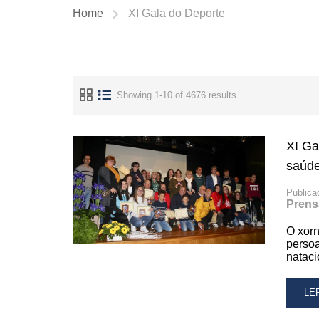
Home
XI Gala do Deporte
Showing 1-10 of 4676 results
XI Ga
saúde
Publica
Prens
O xorn
persoa
nataci
RE
LE
MO