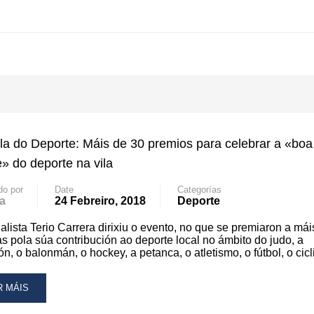
la do Deporte: Máis de 30 premios para celebrar a «boa
» do deporte na vila
do por
Date
Categorías
a
24 Febreiro, 2018
Deporte
alista Terio Carrera dirixiu o evento, no que se premiaron a mái
s pola súa contribución ao deporte local no ámbito do judo, a
ón, o balonmán, o hockey, a petanca, o atletismo, o fútbol, o ci
AD
R MÁIS
RE