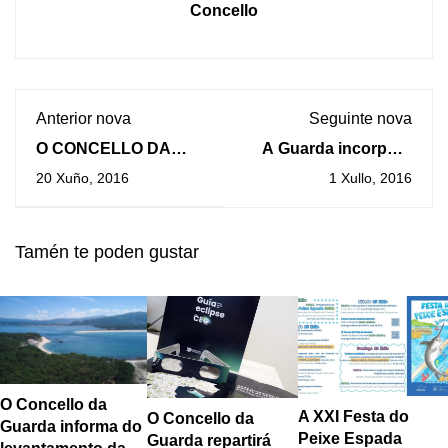
Concello
Anterior nova
Seguinte nova
O CONCELLO DA
A Guarda incorpora
GUARDA PRESENTA
dous Auxiliares de
20 Xuño, 2016
1 Xullo, 2016
UN PROGRAMA DE
Policía Local para a
ACOMPAÑAMENTO E
campaña de verán
MENTORING
Tamén te poden gustar
PERSOAL E UN
LABORATORIO DE
IDEAS
O Concello da
A XXI Festa do
O Concello da
Guarda informa do
Peixe Espada
Guarda repartirá