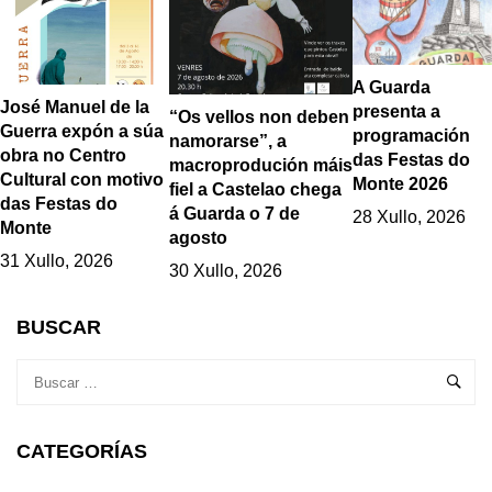
PROGRAMADAS
POLA OMIX
A Guarda
José Manuel de la
presenta a
“Os vellos non deben
Guerra expón a súa
programación
namorarse”, a
obra no Centro
das Festas do
macroprodución máis
Cultural con motivo
Monte 2026
fiel a Castelao chega
das Festas do
á Guarda o 7 de
28 Xullo, 2026
Monte
agosto
31 Xullo, 2026
30 Xullo, 2026
BUSCAR
CATEGORÍAS