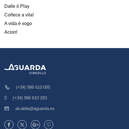
Dalle ó Play
Coñece a vila!
A vida é xogo
Acion!
(+34) 986 610 000
(+34) 986 610 283
alcaldia@aguarda.es