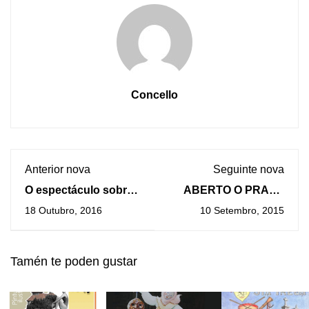
Concello
Anterior nova
Seguinte nova
O espectáculo sobre
ABERTO O PRAZO
Castelao “A lingua na
DE INSCRICIÓN
18 Outubro, 2016
10 Setembro, 2015
boca” chega este
PARA PARTICIPAR
xoves ao Auditorio de
NAS ESCOLAS
San Benito
DEPORTIVAS
Tamén te poden gustar
MUNICIPAIS E NAS
ACTIVIDADES
ANUAIS