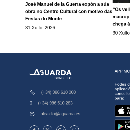
José Manuel de la Guerra expón a súa
“Os vel
obra no Centro Cultural con motivo das
macropr
Festas do Monte
chega á
31 Xullo, 2026
30 Xullo
APP MO
Podes d
aplicació
(+34) 986 610 000
concell
para:
(+34) 986 610 283
alcaldia@aguarda.es