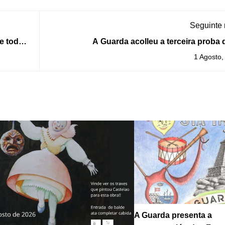
Seguinte
de todos
A Guarda acolleu a terceira proba 
Campionato Galego inclu
1 Agosto,
A Guarda presenta a