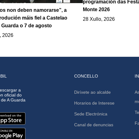
programación das Fest
Monte 2026
los non deben namorarse”, a
odución máis fiel a Castelao
28 Xullo, 2026
 Guarda o 7 de agosto
, 2026
BIL
CONCELLO
I
escargar a
Diríxete ao alcalde
As
n oficial do
o de A Guarda
mu
Horarios de Interese
Te
Sede Electrónica
F
Canal de denuncias