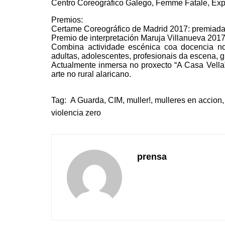
Centro Coreográfico Galego, Femme Fatale, Expe
Premios:
Certame Coreográfico de Madrid 2017: premiad
Premio de interpretación Maruja Villanueva 201
Combina actividade escénica coa docencia no
adultas, adolescentes, profesionais da escena, g
Actualmente inmersa no proxecto “A Casa Vella”, 
arte no rural alaricano.
Tag:
A Guarda
,
CIM
,
muller!
,
mulleres en accion
,
violencia zero
prensa