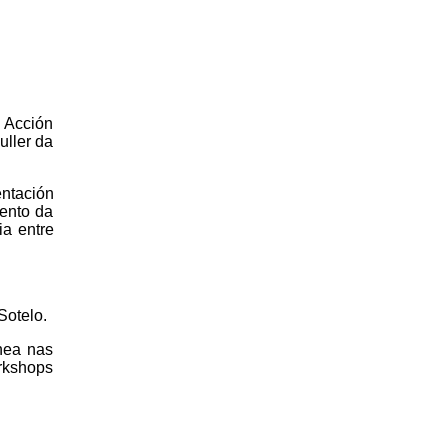
n Acción
uller da
entación
ento da
ia entre
Sotelo.
nea nas
rkshops