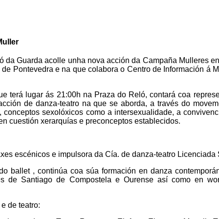
uller
eló da Guarda acolle unha nova acción da Campaña Mulleres e
de Pontevedra e na que colabora o Centro de Información á M
ue terá lugar ás 21:00h na Praza do Reló, contará coa repres
 acción de danza-teatro na que se aborda, a través do movem
o, conceptos sexolóxicos como a intersexualidade, a convivenc
en cuestión xerarquías e preconceptos establecidos.
axes escénicos e impulsora da Cía. de danza-teatro Licenciada 
 do ballet , continúa coa súa formación en danza contemporá
des de Santiago de Compostela e Ourense así como en wo
e de teatro: