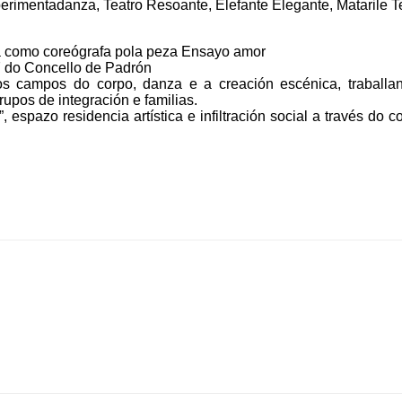
rimentadanza, Teatro Resoante, Elefante Elegante, Matarile Te
a como coreógrafa pola peza Ensayo amor
7 do Concello de Padrón
s campos do corpo, danza e a creación escénica, traballa
rupos de integración e familias.
espazo residencia artística e infiltración social a través do c