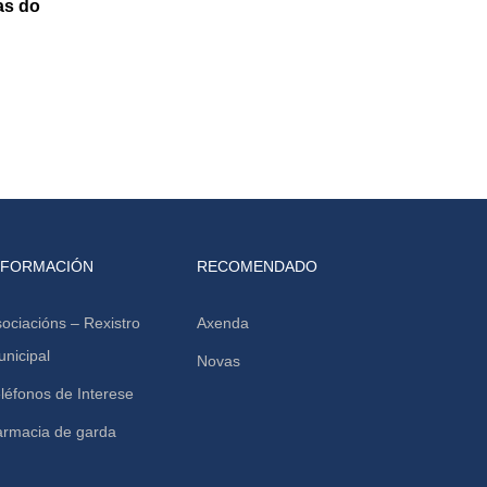
as do
NFORMACIÓN
RECOMENDADO
ociacións – Rexistro
Axenda
nicipal
Novas
léfonos de Interese
armacia de garda