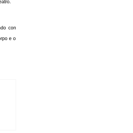
atro.
ndo con
orpo e o