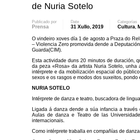
de Nuria Sotelo
Publicado por
Date
Categorías
Prensa
31 Xullo, 2019
Cultura
,
M
O vindeiro xoves día 1 de agosto a Praza do R
– Violencia Zero promovida dende a Deputación 
Guarda(CIM).
Esta actividade duns 20 minutos de duración, q
da peza «Rosa» da artista Nuria Sotelo, unha
intérprete e da mobilización espacial do públic
sexos e os rasgos e modos dos suxeitos, pondo 
NURIA SOTELO
Intérprete de danza e teatro, buscadora de lingu
Ligada á danza dende a súa infancia a través
Aulas de danza e Teatro de las Universida
internacionais.
Como intérprete traballa en compañías de danza 