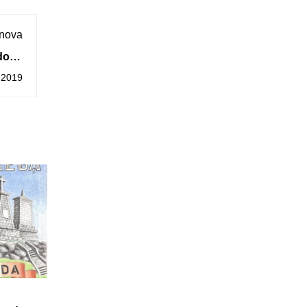
 nova
do IV
sivo
 2019