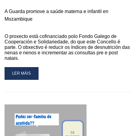
O
PRAZO
A Guarda promove a saúde materna e infantil en
PARA
Mozambique
SOLICITAR
A
PRESTACIÓN
O proxecto está cofinanciado polo Fondo Galego de
PARA
Cooperación e Solidariedade, do que este Concello é
FILLAS
parte. O obxectivo é reducir os índices de desnutrición das
E
nenas e nenos e incrementar as consultas pre e post
FILLOS
natais.
MENORES
DE
READ
TRES
LER MÁIS
MORE
ANOS
ABOUT
A
GUARDA
PROMOVE
A
SAÚDE
MATERNA
E
INFANTIL