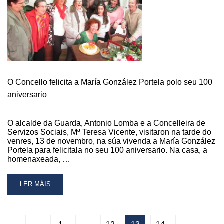
CHARLA
INFORMATIVA
SOBRE
O
PROGRAMA
“FAMILIAS
DE
ACOLLIDA”
O Concello felicita a María González Portela polo seu 100
aniversario
O alcalde da Guarda, Antonio Lomba e a Concelleira de
Servizos Sociais, Mª Teresa Vicente, visitaron na tarde do
venres, 13 de novembro, na súa vivenda a María González
Portela para felicitala no seu 100 aniversario. Na casa, a
homenaxeada, …
READ
LER MÁIS
MORE
ABOUT
O
CONCELLO