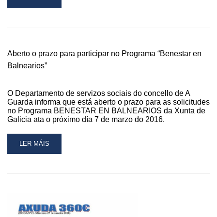
MORE
ABOUT
ÉXITO
DE
PARTICIPACIÓN
Aberto o prazo para participar no Programa “Benestar en
NA
Balnearios”
PRIMEIRA
DAS
CHARLAS
O Departamento de servizos sociais do concello de A
DO
Guarda informa que está aberto o prazo para as solicitudes
CICLO
no Programa BENESTAR EN BALNEARIOS da Xunta de
“MANUAL
Galicia ata o próximo día 7 de marzo do 2016.
DE
INSTRUCIÓNS
PARA
READ
LER MÁIS
EDUCAR”
MORE
ABOUT
ABERTO
O
PRAZO
PARA
PARTICIPAR