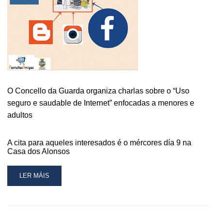
BAIXO
MIÑO
O Concello da Guarda organiza charlas sobre o “Uso
seguro e saudable de Internet” enfocadas a menores e
adultos
A cita para aqueles interesados é o mércores día 9 na
Casa dos Alonsos
READ
LER MÁIS
MORE
ABOUT
O
CONCELLO