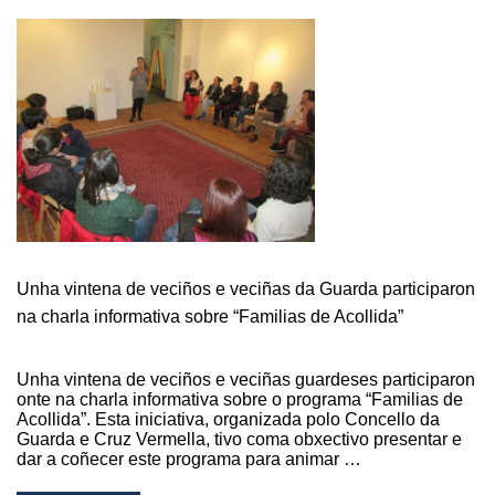
DA
GUARDA
ORGANIZA
CHARLAS
SOBRE
O
“USO
SEGURO
E
SAUDABLE
DE
INTERNET”
ENFOCADAS
Unha vintena de veciños e veciñas da Guarda participaron
A
na charla informativa sobre “Familias de Acollida”
MENORES
E
ADULTOS
Unha vintena de veciños e veciñas guardeses participaron
onte na charla informativa sobre o programa “Familias de
Acollida”. Esta iniciativa, organizada polo Concello da
Guarda e Cruz Vermella, tivo coma obxectivo presentar e
dar a coñecer este programa para animar …