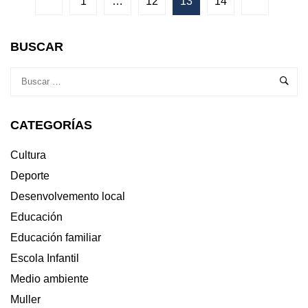
1
…
12
13
14
FELICITA
A
MARÍA
BUSCAR
GONZÁLEZ
PORTELA
POLO
SEU
100
CATEGORÍAS
ANIVERSARIO
Cultura
Deporte
Desenvolvemento local
Educación
Educación familiar
Escola Infantil
Medio ambiente
Muller