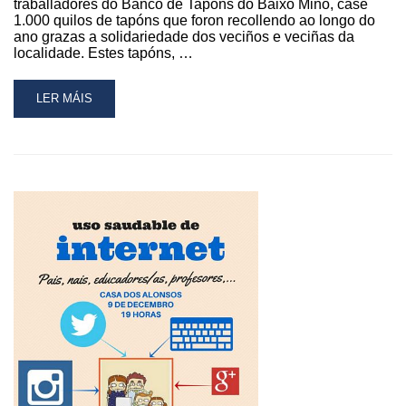
traballadores do Banco de Tapóns do Baixo Miño, case
1.000 quilos de tapóns que foron recollendo ao longo do
ano grazas a solidariedade dos veciños e veciñas da
localidade. Estes tapóns, …
READ
LER MÁIS
MORE
ABOUT
O
CONCELLO
DA
GUARDA
ENTREGA
CASE
1.000
QUILOS
DE
TAPÓNS
AO
BANCO
DE
TAPÓNS
DO