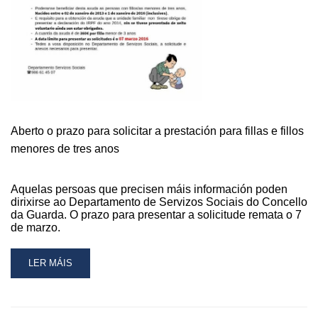
NO
PROGRAMA
“BENESTAR
EN
BALNEARIOS”
Aberto o prazo para solicitar a prestación para fillas e fillos
menores de tres anos
Aquelas persoas que precisen máis información poden
dirixirse ao Departamento de Servizos Sociais do Concello
da Guarda. O prazo para presentar a solicitude remata o 7
de marzo.
READ
LER MÁIS
MORE
ABOUT
ABERTO