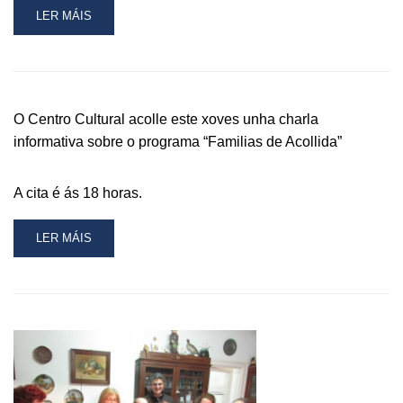
READ
LER MÁIS
MORE
ABOUT
UNHA
VINTENA
DE
O Centro Cultural acolle este xoves unha charla
VECIÑOS
informativa sobre o programa “Familias de Acollida”
E
VECIÑAS
DA
A cita é ás 18 horas.
GUARDA
PARTICIPARON
NA
READ
LER MÁIS
CHARLA
MORE
INFORMATIVA
ABOUT
SOBRE
O
“FAMILIAS
CENTRO
DE
CULTURAL
ACOLLIDA”
ACOLLE
ESTE
XOVES
UNHA