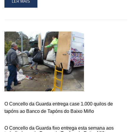
READ
LER MÁIS
MORE
ABOUT
CHARLA
INFORMATIVA
PARA
DAR
A
COÑECER
AOS
VECIÑOS
E
VECIÑAS
DA
GUARDA
O
PROGRAMA
“FAMILIAS
O Concello da Guarda entrega case 1.000 quilos de
DE
tapóns ao Banco de Tapóns do Baixo Miño
ACOLLIDA”
O Concello da Guarda fixo entrega esta semana aos