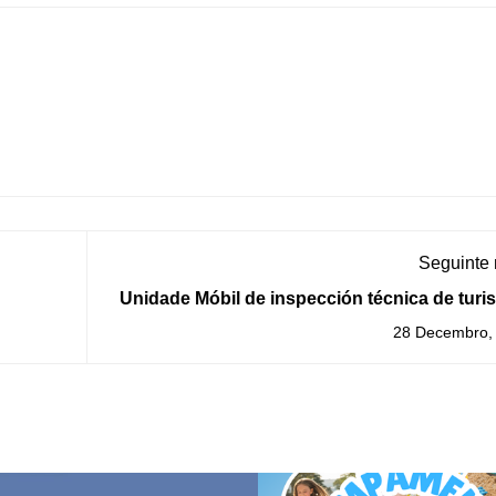
Seguinte
Unidade Móbil de inspección técnica de tur
en febreiro e marzo na G
28 Decembro,