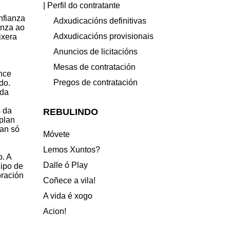
| Perfil do contratante
nfianza
Adxudicacións definitivas
anza ao
Adxudicacións provisionais
ixera
Anuncios de licitacións
Mesas de contratación
nce
Pregos de contratación
do.
 da
s da
REBULINDO
plan
tan só
Móvete
Lemos Xuntos?
o. A
Dalle ó Play
uipo de
oración
Coñece a vila!
A vida é xogo
Acion!