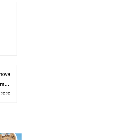
 nova
ismos
uarda
 2020