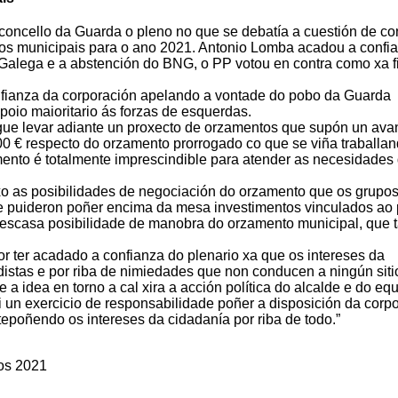
concello da Guarda o pleno no que se debatía a cuestión de co
os municipais para o ano 2021. Antonio Lomba acadou a confi
 Galega e a abstención do BNG, o PP votou en contra como xa f
onfianza da corporación apelando a vontade do pobo da Guarda
oio maioritario ás forzas de esquerdas.
gue levar adiante un proxecto de orzamentos que supón un ava
00 € respecto do orzamento prorrogado co que se viña traballan
mento é totalmente imprescindible para atender as necesidades
o as posibilidades de negociación do orzamento que os grupo
e puideron poñer encima da mesa investimentos vinculados ao 
escasa posibilidade de manobra do orzamento municipal, que 
r ter acadado a confianza do plenario xa que os intereses da
idistas e por riba de nimiedades que non conducen a ningún siti
 a idea en torno a cal xira a acción política do alcalde e do eq
i un exercicio de responsabilidade poñer a disposición da corp
tepoñendo os intereses da cidadanía por riba de todo.”
os 2021