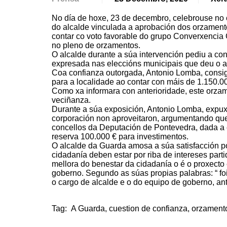
No día de hoxe, 23 de decembro, celebrouse no 
do alcalde vinculada a aprobación dos orzament
contar co voto favorable do grupo Converxencia
no pleno de orzamentos.
O alcalde durante a súa intervención pediu a c
expresada nas eleccións municipais que deu o ap
Coa confianza outorgada, Antonio Lomba, consi
para a localidade ao contar con máis de 1.150.0
Como xa informara con anterioridade, este orza
veciñanza.
Durante a súa exposición, Antonio Lomba, expux
corporación non aproveitaron, argumentando qu
concellos da Deputación de Pontevedra, dada a 
reserva 100.000 € para investimentos.
O alcalde da Guarda amosa a súa satisfacción po
cidadanía deben estar por riba de intereses part
mellora do benestar da cidadanía o é o proxecto e
goberno. Segundo as súas propias palabras: “ fo
o cargo de alcalde e o do equipo de goberno, an
Tag:
A Guarda
,
cuestion de confianza
,
orzament