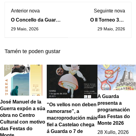
Anterior nova
Seguinte nova
O Concello da Guarda
O II Torneo 3X3
recibirá mañá
Interescolar,
29 Maio, 2026
29 Maio, 2026
oficialmente ao
organizado polo Club
Mecalia Atlético
Baixo Miño Basket,
Guardés tras
chega esta fin de
Tamén te poden gustar
proclamarse
semana á Guarda
Campioas de Europa
A Guarda
José Manuel de la
presenta a
“Os vellos non deben
Guerra expón a súa
programación
namorarse”, a
obra no Centro
das Festas do
macroprodución máis
Cultural con motivo
Monte 2026
fiel a Castelao chega
das Festas do
á Guarda o 7 de
28 Xullo, 2026
Monte