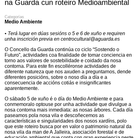
na Guarda cun roteiro Medioambiental
Categorías
Medio Ambiente
• Terá lugar en dúas sesións o 5 e 6 de xuño e requiren
unha inscrición previa en centrocultural@aguarda.es
O Concello da Guarda continúa co ciclo “Sostendo o
Futuro”, actividades coa finalidade de tomar conciencia en
torno aos valores de sostebilidade e coidado da nosa
contorna. Para este fin escolléronse actividades de
diferente natureza que nos axuden a preguntarnos, dende
diferentes posicións, sobre o noso día a día e a
consecuencia de accións cotiás e insignificantes
aparentemente.
O sábado 5 de xuño é o día do Medio Ambiente e para
conmemoralo optouse por unha actividade que divulgue a
nosa contorna mais inmediata: as nosas árbores. Cada día
paseamos pola nosa vila e descoñecemos as
características e singularidades dos nosos xardíns, polo
que este roteiro busca por en valor o patrimonio natural da
nosa vila da man de A Jalleira, asociación forestal e de
educación ambiental que conta con gran experiencia neste