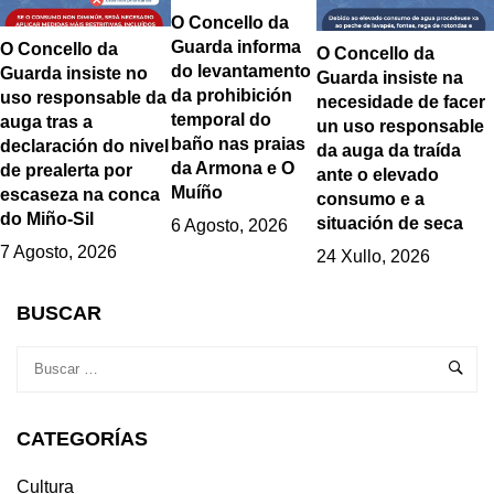
O Concello da
Guarda informa
O Concello da
O Concello da
do levantamento
Guarda insiste no
Guarda insiste na
da prohibición
uso responsable da
necesidade de facer
temporal do
auga tras a
un uso responsable
baño nas praias
declaración do nivel
da auga da traída
da Armona e O
de prealerta por
ante o elevado
Muíño
escaseza na conca
consumo e a
do Miño-Sil
situación de seca
6 Agosto, 2026
7 Agosto, 2026
24 Xullo, 2026
BUSCAR
CATEGORÍAS
Cultura