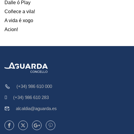
Dalle ó Play
Coñece a vila!
A vida é xogo
Acion!
(+34) 986 610 000
(+34) 986 610 283
alcaldia@aguarda.es