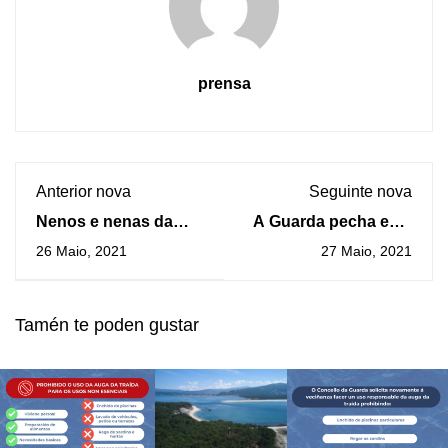
prensa
Anterior nova
Seguinte nova
Nenos e nenas da
A Guarda pecha este
Guarda convidados a
sábado as
26 Maio, 2021
27 Maio, 2021
participar en “A flote
actividades
en Igualdade”
programadas entorno
ás Letras Galegas e a
Tamén te poden gustar
Xela Arias