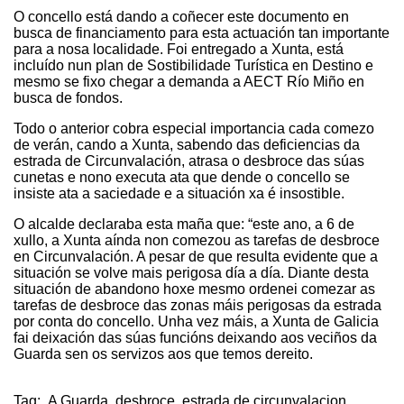
O concello está dando a coñecer este documento en
busca de financiamento para esta actuación tan importante
para a nosa localidade. Foi entregado a Xunta, está
incluído nun plan de Sostibilidade Turística en Destino e
mesmo se fixo chegar a demanda a AECT Río Miño en
busca de fondos.
Todo o anterior cobra especial importancia cada comezo
de verán, cando a Xunta, sabendo das deficiencias da
estrada de Circunvalación, atrasa o desbroce das súas
cunetas e nono executa ata que dende o concello se
insiste ata a saciedade e a situación xa é insostible.
O alcalde declaraba esta maña que: “este ano, a 6 de
xullo, a Xunta aínda non comezou as tarefas de desbroce
en Circunvalación. A pesar de que resulta evidente que a
situación se volve mais perigosa día a día. Diante desta
situación de abandono hoxe mesmo ordenei comezar as
tarefas de desbroce das zonas máis perigosas da estrada
por conta do concello. Unha vez máis, a Xunta de Galicia
fai deixación das súas funcións deixando aos veciños da
Guarda sen os servizos aos que temos dereito.
Tag:
A Guarda
,
desbroce
,
estrada de circunvalacion
,