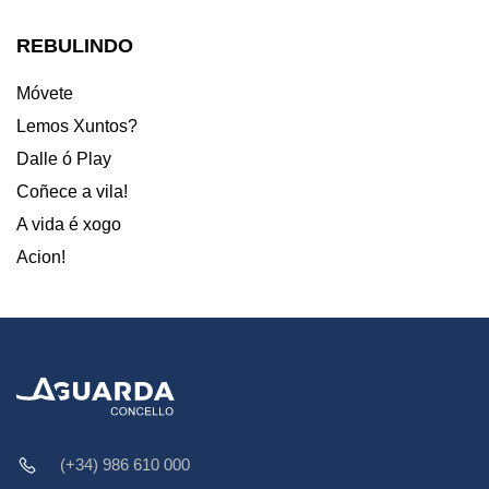
REBULINDO
Móvete
Lemos Xuntos?
Dalle ó Play
Coñece a vila!
A vida é xogo
Acion!
(+34) 986 610 000