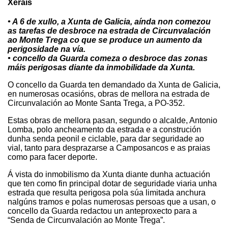
Xerais
• A 6 de xullo, a Xunta de Galicia, aínda non comezou
as tarefas de desbroce na estrada de Circunvalación
ao Monte Trega co que se produce un aumento da
perigosidade na vía.
• concello da Guarda comeza o desbroce das zonas
máis perigosas diante da inmobilidade da Xunta.
O concello da Guarda ten demandado da Xunta de Galicia,
en numerosas ocasións, obras de mellora na estrada de
Circunvalación ao Monte Santa Trega, a PO-352.
Estas obras de mellora pasan, segundo o alcalde, Antonio
Lomba, polo ancheamento da estrada e a construción
dunha senda peonil e ciclable, para dar seguridade ao
vial, tanto para desprazarse a Camposancos e as praias
como para facer deporte.
Á vista do inmobilismo da Xunta diante dunha actuación
que ten como fin principal dotar de seguridade viaria unha
estrada que resulta perigosa pola súa limitada anchura
nalgúns tramos e polas numerosas persoas que a usan, o
concello da Guarda redactou un anteproxecto para a
“Senda de Circunvalación ao Monte Trega”.