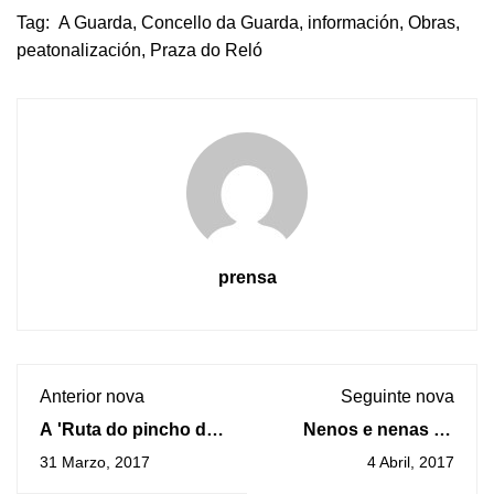
Tag:
A Guarda
,
Concello da Guarda
,
información
,
Obras
,
peatonalización
,
Praza do Reló
prensa
Anterior nova
Seguinte nova
A 'Ruta do pincho da
Nenos e nenas da
lamprea do Miño'
Escola Infantil
31 Marzo, 2017
4 Abril, 2017
volve á Guarda as
Municipal da Guarda