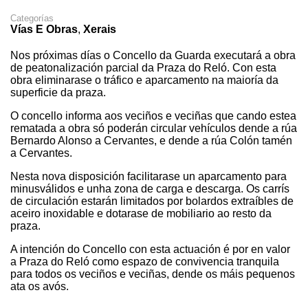
Categorías
Vías E Obras
,
Xerais
Nos próximas días o Concello da Guarda executará a obra
de peatonalización parcial da Praza do Reló. Con esta
obra eliminarase o tráfico e aparcamento na maioría da
superficie da praza.
O concello informa aos veciños e veciñas que cando estea
rematada a obra só poderán circular vehículos dende a rúa
Bernardo Alonso a Cervantes, e dende a rúa Colón tamén
a Cervantes.
Nesta nova disposición facilitarase un aparcamento para
minusválidos e unha zona de carga e descarga. Os carrís
de circulación estarán limitados por bolardos extraíbles de
aceiro inoxidable e dotarase de mobiliario ao resto da
praza.
A intención do Concello con esta actuación é por en valor
a Praza do Reló como espazo de convivencia tranquila
para todos os veciños e veciñas, dende os máis pequenos
ata os avós.