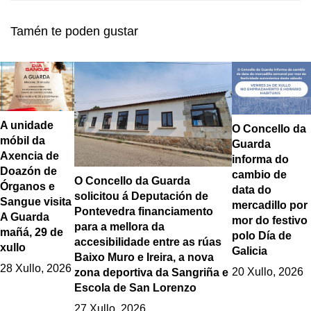
dúas primeiras fin de
plantaron árbores
semanas de abril
xunto ao Castelo de
Tamén te poden gustar
Santa Cruz
A unidade
O Concello da
móbil da
Guarda
Axencia de
informa do
Doazón de
cambio de
O Concello da Guarda
Órganos e
data do
solicitou á Deputación de
Sangue visita
mercadillo por
Pontevedra financiamento
A Guarda
mor do festivo
para a mellora da
mañá, 29 de
polo Día de
accesibilidade entre as rúas
xullo
Galicia
Baixo Muro e Ireira, a nova
28 Xullo, 2026
20 Xullo, 2026
zona deportiva da Sangriña e
Escola de San Lorenzo
27 Xullo, 2026