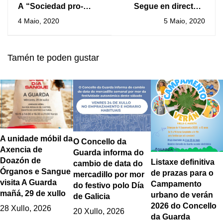
A “Sociedad pro-
Segue en directo o
Monte Santa Tecla”
Pleno Extraordinario
4 Maio, 2020
5 Maio, 2020
disólvese por
Urxente
decisión xudicial
Tamén te poden gustar
A unidade móbil da
O Concello da
Axencia de
Guarda informa do
Doazón de
Listaxe definitiva
cambio de data do
Órganos e Sangue
de prazas para o
mercadillo por mor
visita A Guarda
Campamento
do festivo polo Día
mañá, 29 de xullo
urbano de verán
de Galicia
2026 do Concello
28 Xullo, 2026
20 Xullo, 2026
da Guarda