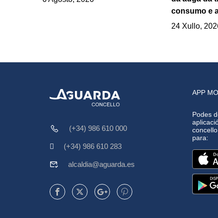
consumo e a
24 Xullo, 202
APP MO
Podes d
aplicació
(+34) 986 610 000
concell
para:
(+34) 986 610 283
alcaldia@aguarda.es