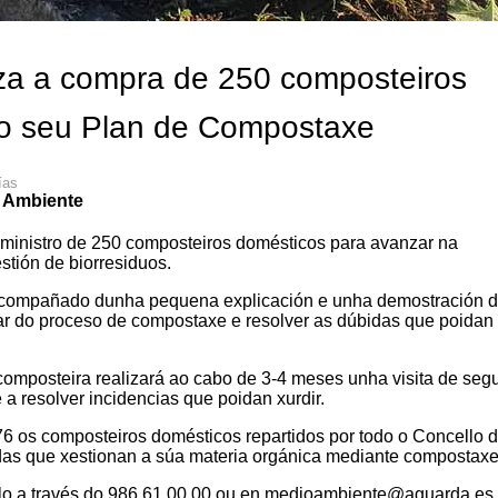
iza a compra de 250 composteiros
no seu Plan de Compostaxe
ías
 Ambiente
ministro de 250 composteiros domésticos para avanzar na
tión de biorresiduos.
 acompañado dunha pequena explicación e unha demostración 
ar do proceso de compostaxe e resolver as dúbidas que poidan 
composteira realizará ao cabo de 3-4 meses unha visita de seg
 a resolver incidencias que poidan xurdir.
476 os composteiros domésticos repartidos por todo o Concello 
ndas que xestionan a súa materia orgánica mediante compostaxe
celo a través do 986 61 00 00 ou en medioambiente@aguarda.es