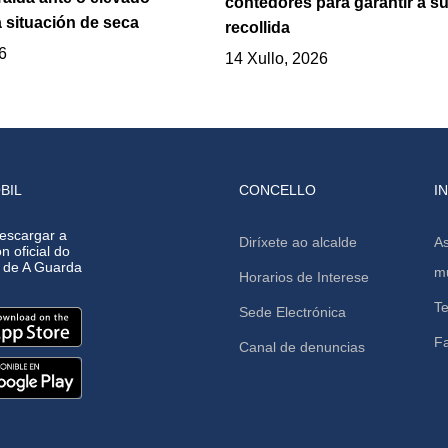
contedores para garantir a s
 situación de seca
recollida
6
14 Xullo, 2026
BIL
CONCELLO
I
escargar a
Diríxete ao alcalde
As
n oficial do
o de A Guarda
mu
Horarios de Interese
Te
Sede Electrónica
F
Canal de denuncias