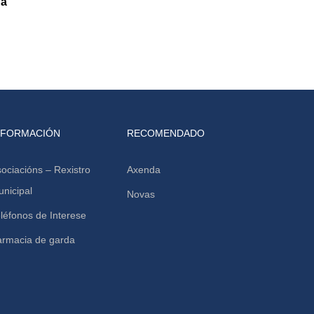
úa
NFORMACIÓN
RECOMENDADO
ociacións – Rexistro
Axenda
nicipal
Novas
léfonos de Interese
armacia de garda