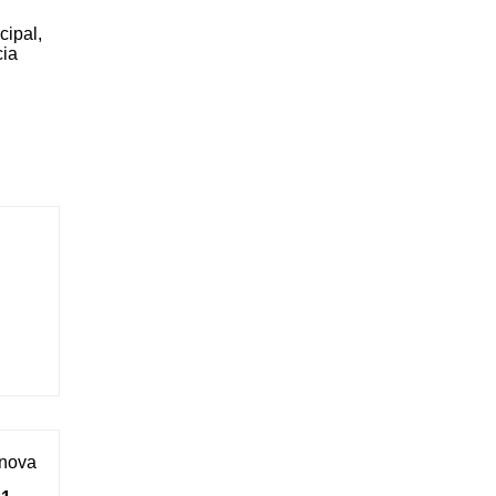
cipal,
cia
 nova