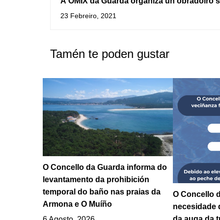
A OMIX da Guarda organiza un obradoiro 
consumo consciente e alimentación sauda
23 Febreiro, 2021
Tamén te poden gustar
O Concello da Guarda informa do
levantamento da prohibición
temporal do baño nas praias da
O Concello d
Armona e O Muíño
necesidade 
da auga da t
6 Agosto, 2026