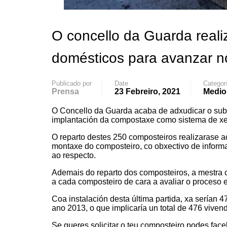
O concello da Guarda real
domésticos para avanzar 
Publicado por
Date
Categor
Prensa
23 Febreiro, 2021
Medio
O Concello da Guarda acaba de adxudicar o sub
implantación da compostaxe como sistema de xes
O reparto destes 250 composteiros realizarase
montaxe do composteiro, co obxectivo de inform
ao respecto.
Ademais do reparto dos composteiros, a mestra 
a cada composteiro de cara a avaliar o proceso e
Coa instalación desta última partida, xa serían 
ano 2013, o que implicaría un total de 476 vive
Se queres solicitar o teu composteiro podes fa