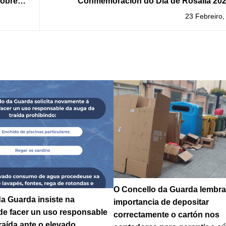
sobre
Conmemoración do Día de Rosalía 202
ble
Gu
23 Febreiro,
O Concello da Guarda lembra
a Guarda insiste na
importancia de depositar
de facer un uso responsable
correctamente o cartón nos
raída ante o elevado