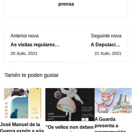
prensa
Anterior nova
Seguinte nova
As visitas regulares
A Deputación
guiadas repítense de
expresa o seu apoio
20 Xullo, 2021
21 Xullo, 2021
xoves a domingo no
ao proxecto da
Monte Santa Trega
variante do acceso
sur do Porto da
Tamén te poden gustar
Guarda
A Guarda
José Manuel de la
presenta a
“Os vellos non deben
Guerra expón a súa