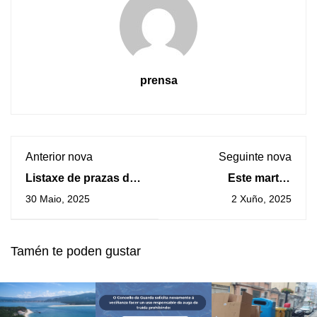
prensa
Anterior nova
Seguinte nova
Listaxe de prazas do
Este martes
campamento de
convócase un pleno
30 Maio, 2025
2 Xuño, 2025
verán 2025
extraordinario de
carácter urxente
Tamén te poden gustar