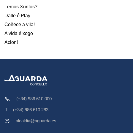
Lemos Xuntos?
Dalle ó Play
Coñece a vila!
A vida é xogo
Acion!
(+34) 986 610 000
(+34) 986 610 283
alcaldia@aguarda.es