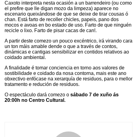
Caxoto interpreta nesta ocasión a un barrendeiro (ou como
el prefire que lle digan mozo da limpeza) aparece no
escenario queixándose de que se deixe de tirar cousas ó
chan.
Está farto de recoller chicles, papeis, pano dos
mocos e avoas en bo estado de uso. Farto de que ninguén
recicle o lixo. Farto de pisar cacas de can!.
A partir deste comezo un pouco excéntrico, irá virando cara
un ton máis amable dende o que a través de contos,
dinámicas e cantigas sensibilizar en contidos relativos ao
coidado ambiental.
A finalidade é tomar conciencia en torno aos valores de
sostibilidade e coidado da nosa contorna, mais este ano
obxectivo enfócase na xerarquía de residuos, para o mellor
tratamento e redución de residuos.
O espectáculo dará comezo o
sábado 7 de xuño ás
20:00h no Centro Cultura
l.