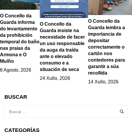
O Concello da
O Concello da
Guarda informa
O Concello da
Guarda lembra a
do levantamento
Guarda insiste na
importancia de
da prohibición
necesidade de facer
depositar
temporal do baño
un uso responsable
correctamente o
nas praias da
da auga da traída
cartón nos
Armona e O
ante o elevado
contedores para
Muíño
consumo e a
garantir a súa
situación de seca
6 Agosto, 2026
recollida
24 Xullo, 2026
14 Xullo, 2026
BUSCAR
CATEGORÍAS