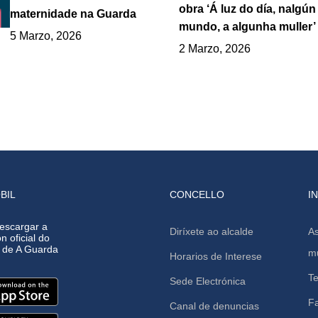
obra ‘Á luz do día, nalgún
maternidade na Guarda
mundo, a algunha muller’
5 Marzo, 2026
2 Marzo, 2026
BIL
CONCELLO
I
escargar a
Diríxete ao alcalde
As
n oficial do
o de A Guarda
mu
Horarios de Interese
Te
Sede Electrónica
F
Canal de denuncias