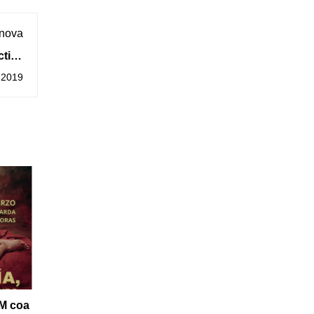
 nova
ctiva
ores
 2019
M coa