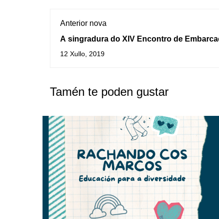
Anterior nova
A singradura do XIV Encontro de Embarca
Tradicionais na Guarda iniciouse co izado 
12 Xullo, 2019
velas
Tamén te poden gustar