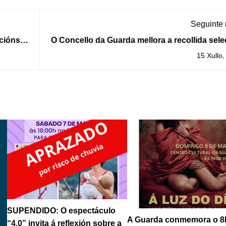
Seguinte
cións
O Concello da Guarda mellora a recollida sele
de
coa incorporación de novos conted
15 Xullo,
SUPENDIDO: O espectáculo
A Guarda conmemora o 8
“4.0” invita á reflexión sobre a