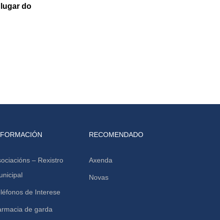
 lugar do
NFORMACIÓN
RECOMENDADO
ociacións – Rexistro
Axenda
nicipal
Novas
léfonos de Interese
armacia de garda