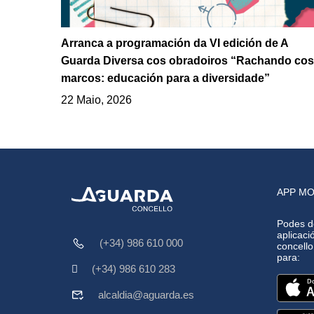
Arranca a programación da VI edición de A
Guarda Diversa cos obradoiros “Rachando cos
marcos: educación para a diversidade”
22 Maio, 2026
APP MO
Podes d
aplicació
(+34) 986 610 000
concell
para:
(+34) 986 610 283
alcaldia@aguarda.es