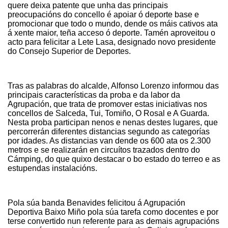
quere deixa patente que unha das principais
preocupacións do concello é apoiar ó deporte base e
promocionar que todo o mundo, dende os máis cativos ata
á xente maior, teña acceso ó deporte. Tamén aproveitou o
acto para felicitar a
Lete Lasa, designado n
o
vo presidente
d
o
Consejo Superior de Deportes.
Tras as palabras do alcalde, Alfonso Lorenzo informou das
principais caracterí
s
ticas da proba e da labor da
Agrupación, que trata de promover estas iniciativas
n
os
concellos de Salceda, Tui, Tomiño, O Rosal e A Guarda.
Nesta proba participan nenos e nenas destes
lugares
, que
percorrerán diferentes distancias segundo as categorías
por idades. As distancias van dende os 600 ata os 2.300
metros e se realizarán en
circuítos
trazados dentro do
C
á
mping, do que quixo destacar o bo estado do terreo e as
estupendas instalacións.
Pola súa banda Benavides
felicitou
á Agrupación
Deportiva Baixo Miño pola súa tarefa como docentes e por
terse convertido nun referente para as demais agrupacións