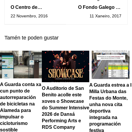
O Centro de
O Fondo Galego de
Interpretación do
Cooperación e
22 Novembro, 2016
11 Xaneiro, 2017
Castelo de Santa
Solidariedade
Cruz conta con tres
entregou os premios
novas audioguías,
do concurso Imaxes
Tamén te poden gustar
financiadas pola
con Fondo III
Unión Europea a
través de Feader
A Guarda conta xa
A Guarda estrea a I
O Auditorio de San
cun punto de
Milla Urbana das
Benito acolle este
autorreparación
Festas do Monte,
xoves o Showcase
de bicicletas na
unha nova cita
do Summer Intensive
Alameda para
deportiva
2026 de Dansá
impulsar o
integrada na
Performing Arts e
cicloturismo
programación
RDS Company
sostible
festiva