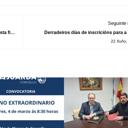
Seguinte
ta fin
Derradeiros días de inscricións para a 
Travesía a nado do Porto da G
22 Xuño,