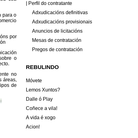
| Perfil do contratante
Adxudicacións definitivas
n para o
comercio
Adxudicacións provisionais
Anuncios de licitacións
ións por
Mesas de contratación
ión
Pregos de contratación
icación
sobre o
ecto.
REBULINDO
ente no
s áreas,
Móvete
tipos de
Lemos Xuntos?
Dalle ó Play
Coñece a vila!
A vida é xogo
Acion!