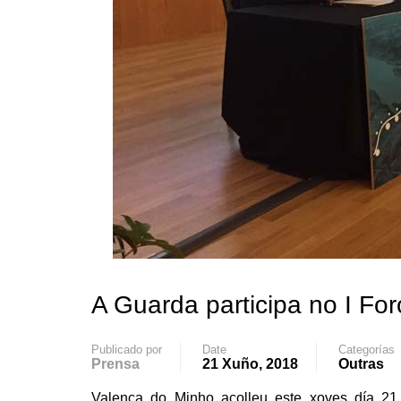
A Guarda participa no I For
Publicado por
Date
Categorías
Prensa
21 Xuño, 2018
Outras
Valença do Minho acolleu este xoves día 21