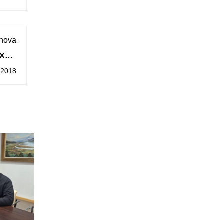
 nova
XXIII
uarda
 2018