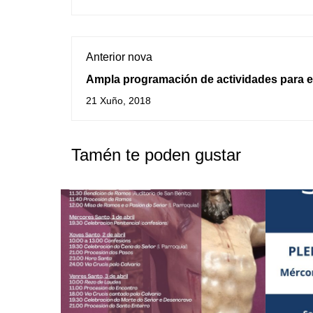
Anterior nova
Ampla programación de actividades para es
de semana na Guarda
21 Xuño, 2018
Tamén te poden gustar