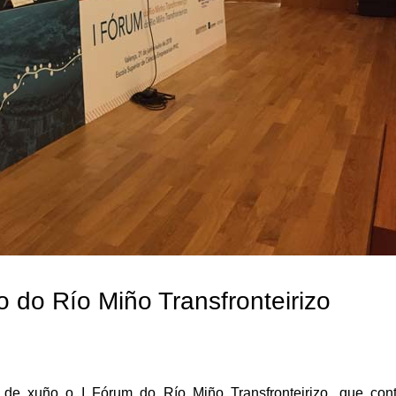
o do Río Miño Transfronteirizo
 de xuño o I Fórum do Río Miño Transfronteirizo, que con