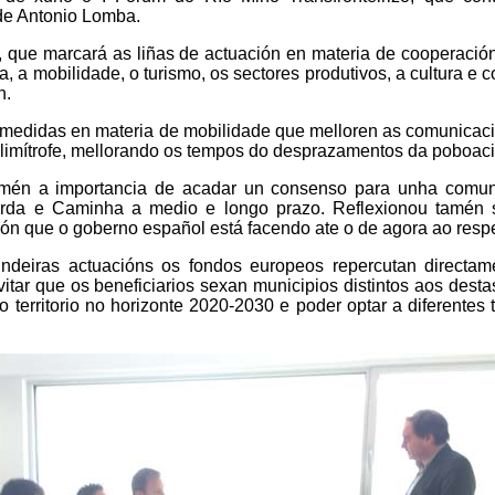
lde Antonio Lomba.
, que marcará as liñas de actuación en materia de cooperació
a, a mobilidade, o turismo, os sectores produtivos, a cultura e 
n.
 medidas en materia de mobilidade que melloren as comunicac
io limítrofe, mellorando os tempos do desprazamentos da poboac
amén a importancia de acadar un consenso para unha comun
uarda e Caminha a medio e longo prazo. Reflexionou tamén 
ación que o goberno español está facendo ate o de agora ao resp
ndeiras actuacións os fondos europeos repercutan directam
evitar que os beneficiarios sexan municipios distintos aos desta
territorio no horizonte 2020-2030 e poder optar a diferentes 