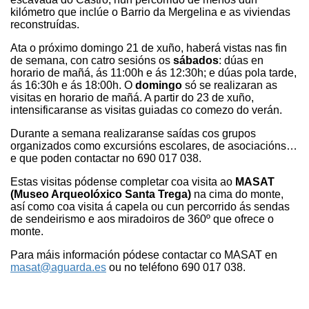
kilómetro que inclúe o Barrio da Mergelina e as viviendas
reconstruídas.
Ata o próximo domingo 21 de xuño, haberá vistas nas fin
de semana, con catro sesións os
sábados
: dúas en
horario de mañá, ás 11:00h e ás 12:30h; e dúas pola tarde,
ás 16:30h e ás 18:00h. O
domingo
só se realizaran as
visitas en horario de mañá. A partir do 23 de xuño,
intensificaranse as visitas guiadas co comezo do verán.
Durante a semana realizaranse saídas cos grupos
organizados como excursións escolares, de asociacións…
e que poden contactar no 690 017 038.
Estas visitas pódense completar coa visita ao
MASAT
(Museo Arqueolóxico Santa Trega)
na cima do monte,
así como coa visita á capela ou cun percorrido ás sendas
de sendeirismo e aos miradoiros de 360º que ofrece o
monte.
Para máis información pódese contactar co MASAT en
masat@aguarda.es
ou no teléfono 690 017
038.