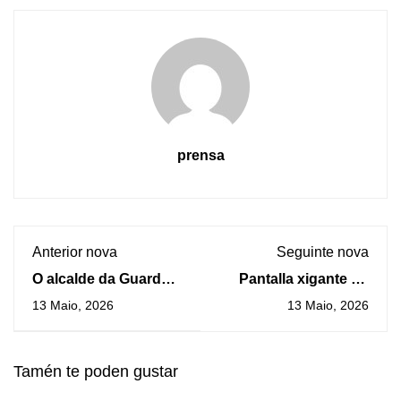
prensa
Anterior nova
Seguinte nova
O alcalde da Guarda
Pantalla xigante no
visita ás novas
Pavillón da Sangriña
13 Maio, 2026
13 Maio, 2026
xerentes de Herrajes
para animar ao
Martínez SL.
Mecalia Atlético
Guardés na final da
Tamén te poden gustar
EHF European Cup