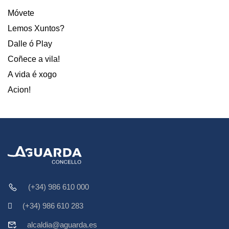
Móvete
Lemos Xuntos?
Dalle ó Play
Coñece a vila!
A vida é xogo
Acion!
(+34) 986 610 000
(+34) 986 610 283
alcaldia@aguarda.es