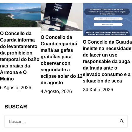
O Concello da
O Concello da
Guarda informa
O Concello da Guarda
Guarda repartirá
do levantamento
insiste na necesidade
mañá as gafas
da prohibición
de facer un uso
gratuítas para
temporal do baño
responsable da auga
observar con
nas praias da
da traída ante o
seguridade a
Armona e O
elevado consumo e a
eclipse solar do 12
Muíño
situación de seca
de agosto
6 Agosto, 2026
24 Xullo, 2026
4 Agosto, 2026
BUSCAR