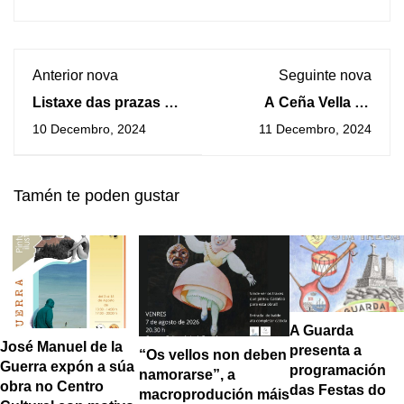
Anterior nova
Seguinte nova
Listaxe das prazas do
A Ceña Vella na
campamento
Gándara conta con
10 Decembro, 2024
11 Decembro, 2024
Conciliaguarda
nova tubaxe de agua
e asfaltado
Tamén te poden gustar
A Guarda
José Manuel de la
presenta a
“Os vellos non deben
Guerra expón a súa
programación
namorarse”, a
obra no Centro
das Festas do
macroprodución máis