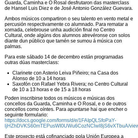
Guarda, Caminha e O Rosal desfrutaron das masterclass
de Hansel Luis Diez e de José Antonio González Guevara.
Ambos músicos compartiron o seu talento en vento metal e
percusión respectivamente co alumnado. Para rematar a
xornada, celebrouse unha audición final no Centro
Cultural, onde algúns dos alumnos atrevéronse con solos
diante dun público que tamén se sumou á música con
palmas.
Para este sábado 14 de decembro están programadas
outras dúas masterclass:
Clarinete con Asterio Leiva Piñeiro;
na Casa dos
Alonso de 10 a 14 horas
Saxofón con Rafael Yebra Rivera; no Centro Cultural
de 10 a 13 horas e de 15 a 18 horas
Poden inscribirse todos os músicos e músicas dos
concellos da Guarda, Caminha e O Rosal,
e o de outros
concellos como oíntes. Para apuntarse hai que encher o
seguinte formulario:
https://docs.google.com/forms/d/e/1FAIpQLSfoPaY-
ljHZhDVKS60mTEPusWI0UWu6CozNClwl8jS6vXTbuA/view
Este proxecto está cofinanciado pola Unión Europea a