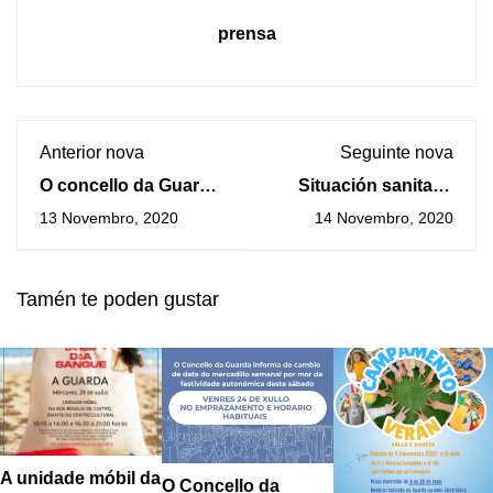
prensa
Anterior nova
Seguinte nova
O concello da Guarda
Situación sanitaria
organiza o Mercado
por COVID-19
13 Novembro, 2020
14 Novembro, 2020
de Nadal
Tamén te poden gustar
A unidade móbil da
O Concello da