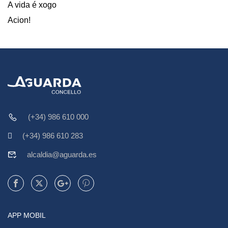
A vida é xogo
Acion!
(+34) 986 610 000
(+34) 986 610 283
alcaldia@aguarda.es
APP MOBIL