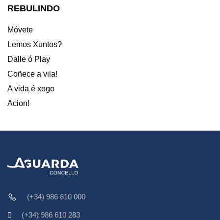
REBULINDO
Móvete
Lemos Xuntos?
Dalle ó Play
Coñece a vila!
A vida é xogo
Acion!
(+34) 986 610 000
(+34) 986 610 283