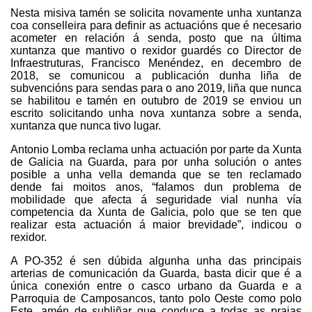
Nesta misiva tamén se solicita novamente unha xuntanza
coa conselleira para definir as actuacións que é necesario
acometer en relación á senda, posto que na última
xuntanza que mantivo o rexidor guardés co Director de
Infraestruturas, Francisco Menéndez, en decembro de
2018, se comunicou a publicación dunha liña de
subvencións para sendas para o ano 2019, liña que nunca
se habilitou e tamén en outubro de 2019 se enviou un
escrito solicitando unha nova xuntanza sobre a senda,
xuntanza que nunca tivo lugar.
Antonio Lomba reclama unha actuación por parte da Xunta
de Galicia na Guarda, para por unha solución o antes
posible a unha vella demanda que se ten reclamado
dende fai moitos anos, “falamos dun problema de
mobilidade que afecta á seguridade vial nunha vía
competencia da Xunta de Galicia, polo que se ten que
realizar esta actuación á maior brevidade”, indicou o
rexidor.
A PO-352 é sen dúbida algunha unha das principais
arterias de comunicación da Guarda, basta dicir que é a
única conexión entre o casco urbano da Guarda e a
Parroquia de Camposancos, tanto polo Oeste como polo
Este, amén de subliñar que conduce a todas as praias