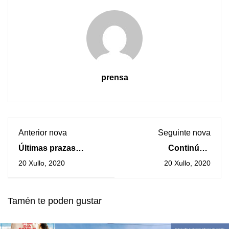
prensa
Anterior nova
Seguinte nova
Últimas prazas
Continúa a
dispoñibles para a
programación de
20 Xullo, 2020
20 Xullo, 2020
obra de teatro infantil
verán na Guarda con
–Lázaro de Tormes-
cinema, visitas
deste sábado na
guiadas, actividades
Tamén te poden gustar
Guarda
en familia e moito
máis