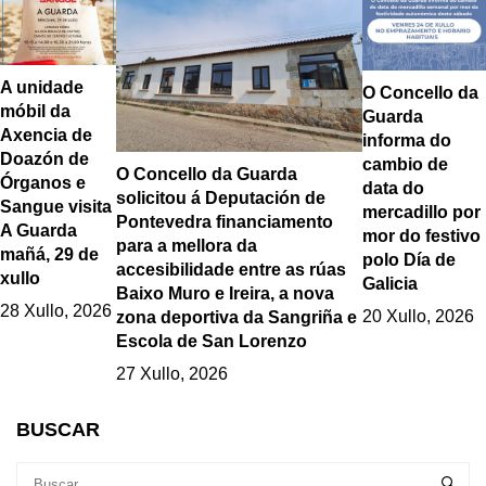
A unidade
O Concello da
móbil da
Guarda
Axencia de
informa do
Doazón de
cambio de
O Concello da Guarda
Órganos e
data do
solicitou á Deputación de
Sangue visita
mercadillo por
Pontevedra financiamento
A Guarda
mor do festivo
para a mellora da
mañá, 29 de
polo Día de
accesibilidade entre as rúas
xullo
Galicia
Baixo Muro e Ireira, a nova
28 Xullo, 2026
20 Xullo, 2026
zona deportiva da Sangriña e
Escola de San Lorenzo
27 Xullo, 2026
BUSCAR