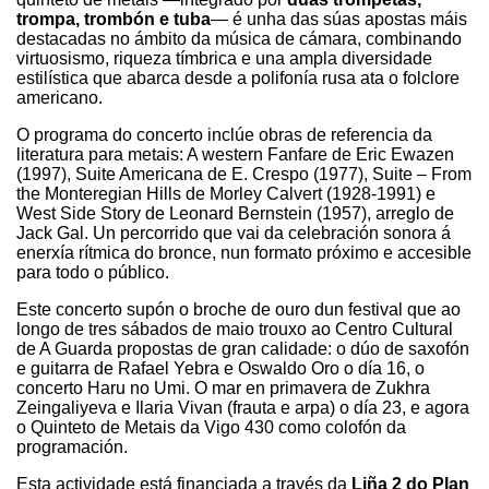
trompa, trombón e tuba
— é unha das súas apostas máis
destacadas no ámbito da música de cámara, combinando
virtuosismo, riqueza tímbrica e una ampla diversidade
estilística que abarca desde a polifonía rusa ata o folclore
americano.
O programa do concerto inclúe obras de referencia da
literatura para metais: A western Fanfare de Eric Ewazen
(1997), Suite Americana de E. Crespo (1977), Suite – From
the Monteregian Hills de Morley Calvert (1928-1991) e
West Side Story de Leonard Bernstein (1957), arreglo de
Jack Gal. Un percorrido que vai da celebración sonora á
enerxía rítmica do bronce, nun formato próximo e accesible
para todo o público.
Este concerto supón o broche de ouro dun festival que ao
longo de tres sábados de maio trouxo ao Centro Cultural
de A Guarda propostas de gran calidade: o dúo de saxofón
e guitarra de Rafael Yebra e Oswaldo Oro o día 16, o
concerto Haru no Umi. O mar en primavera de Zukhra
Zeingaliyeva e Ilaria Vivan (frauta e arpa) o día 23, e agora
o Quinteto de Metais da Vigo 430 como colofón da
programación.
Esta actividade está financiada a través da
Liña 2 do Plan