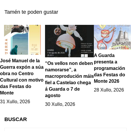
persoal proposta de
Mecalia Atlético
"Os dous de sempre"
Guardés tras
Tamén te poden gustar
no Centro Cultural de
proclamarse
A Guarda
Campioas de Europa
A Guarda
José Manuel de la
presenta a
“Os vellos non deben
Guerra expón a súa
programación
namorarse”, a
obra no Centro
das Festas do
macroprodución máis
Cultural con motivo
Monte 2026
fiel a Castelao chega
das Festas do
á Guarda o 7 de
28 Xullo, 2026
Monte
agosto
31 Xullo, 2026
30 Xullo, 2026
BUSCAR