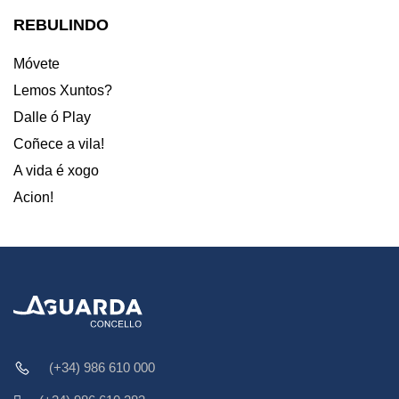
REBULINDO
Móvete
Lemos Xuntos?
Dalle ó Play
Coñece a vila!
A vida é xogo
Acion!
(+34) 986 610 000