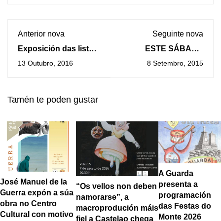
Anterior nova
Seguinte nova
Exposición das listas
ESTE SÁBADO
electorais para as
CELÉBRASE A
13 Outubro, 2016
8 Setembro, 2015
eleccións
SEXTA ANDAINA
autonómicas do 25 de
QUE PERCORRERÁ
setembro
A “FRAGA DE
Tamén te poden gustar
COIRO” EN CANGAS
A Guarda
José Manuel de la
presenta a
“Os vellos non deben
Guerra expón a súa
programación
namorarse”, a
obra no Centro
das Festas do
macroprodución máis
Cultural con motivo
Monte 2026
fiel a Castelao chega