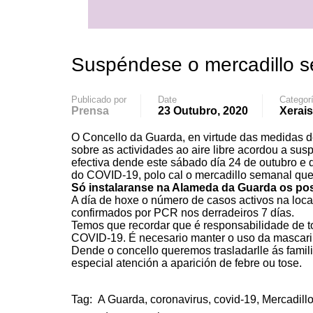
Suspéndese o mercadillo 
Publicado por
Date
Categor
Prensa
23 Outubro, 2020
Xerais
O Concello da Guarda, en virtude das medidas d
sobre as actividades ao aire libre acordou a s
efectiva dende este sábado día 24 de outubro e
do COVID-19, polo cal o mercadillo semanal que
Só instalaranse na Alameda da Guarda os post
A día de hoxe o número de casos activos na loca
confirmados por PCR nos derradeiros 7 días.
Temos que recordar que é responsabilidade de to
COVID-19. É necesario manter o uso da mascaril
Dende o concello queremos trasladarlle ás famil
especial atención a aparición de febre ou tose.
Tag:
A Guarda
,
coronavirus
,
covid-19
,
Mercadill