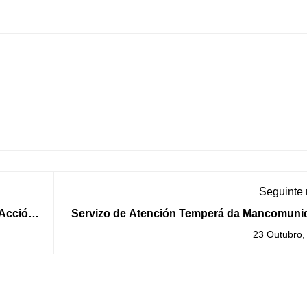
Seguinte
 Acción
Servizo de Atención Temperá da Mancomuni
do Baixo 
23 Outubro,