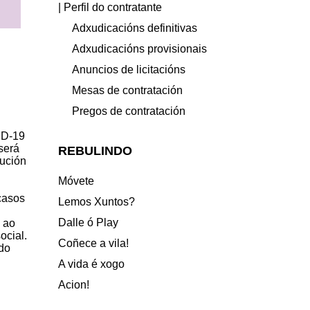
| Perfil do contratante
Adxudicacións definitivas
Adxudicacións provisionais
Anuncios de licitacións
Mesas de contratación
Pregos de contratación
ID-19
será
REBULINDO
lución
Móvete
casos
Lemos Xuntos?
Dalle ó Play
a ao
ocial.
Coñece a vila!
ndo
A vida é xogo
Acion!