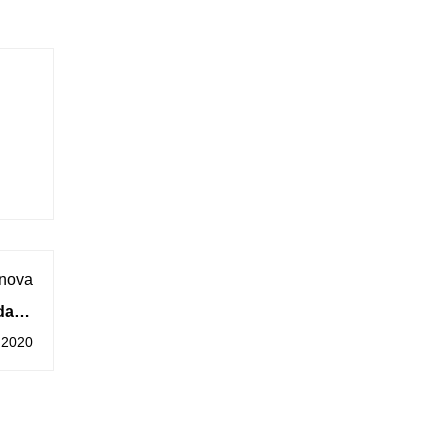
 nova
dade
Miño
 2020