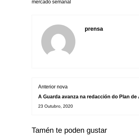
mercado semanal
prensa
Anterior nova
A Guarda avanza na redacción do Plan de
polo Clima e a Enerxía Sostibles
23 Outubro, 2020
Tamén te poden gustar