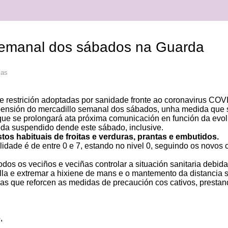
semanal dos sábados na Guarda
ías
e restrición adoptadas por sanidade fronte ao coronavirus COV
uspensión do mercadillo semanal dos sábados, unha medida que 
 que se prolongará ata próxima comunicación en función da evo
da suspendido dende este sábado, inclusive.
os habituais de froitas e verduras, prantas e embutidos.
lidade é de entre 0 e 7, estando no nivel 0, seguindo os novos 
dos os veciños e veciñas controlar a situación sanitaria debid
la e extremar a hixiene de mans e o mantemento da distancia s
ias que reforcen as medidas de precaución cos cativos, presta
o
,