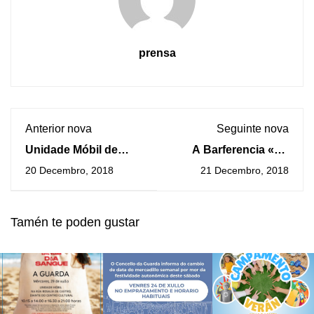
prensa
Anterior nova
Seguinte nova
Unidade Móbil de
A Barferencia «As
inspección técnica de
Paisaxes do Sal na
20 Decembro, 2018
21 Decembro, 2018
agrícolas na Guarda
Costa Atlántica» terá
lugar o vindeiro
xoves na Guarda
Tamén te poden gustar