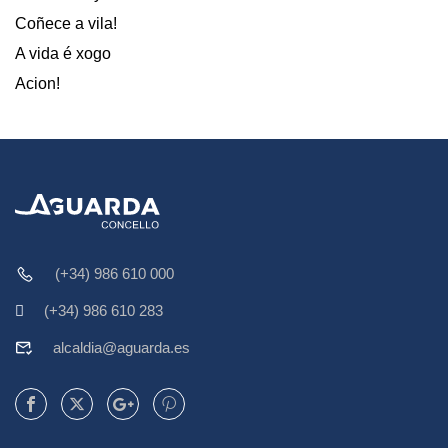
Coñece a vila!
A vida é xogo
Acion!
(+34) 986 610 000
(+34) 986 610 283
alcaldia@aguarda.es