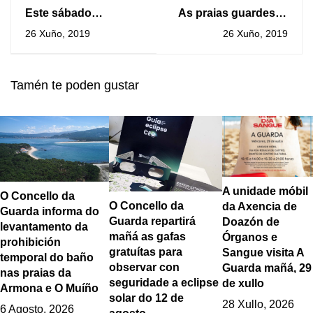
Este sábado
As praias guardesas
entregaranse os
de “O Muíño” e “Area
26 Xuño, 2019
26 Xuño, 2019
premios do Certame
Grande” contarán un
de Poesía Feliciano
ano máis co distintivo
Rolán
de Bandeira Azul
Tamén te poden gustar
A unidade móbil
O Concello da
O Concello da
da Axencia de
Guarda informa do
Guarda repartirá
Doazón de
levantamento da
mañá as gafas
Órganos e
prohibición
gratuítas para
Sangue visita A
temporal do baño
observar con
Guarda mañá, 29
nas praias da
seguridade a eclipse
de xullo
Armona e O Muíño
solar do 12 de
28 Xullo, 2026
6 Agosto, 2026