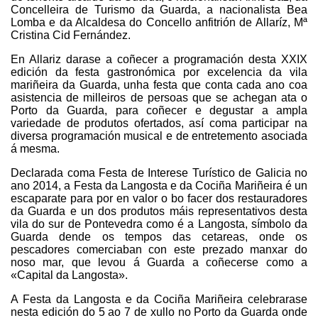
Concelleira de Turismo da Guarda, a nacionalista Bea
Lomba e da Alcaldesa do Concello anfitrión de Allaríz, Mª
Cristina Cid Fernández.
En Allariz darase a coñecer a programación desta XXIX
edición da festa gastronómica por excelencia da vila
mariñeira da Guarda, unha festa que conta cada ano coa
asistencia de milleiros de persoas que se achegan ata o
Porto da Guarda, para coñecer e degustar a ampla
variedade de produtos ofertados, así coma participar na
diversa programación musical e de entretemento asociada
á mesma.
Declarada coma Festa de Interese Turístico de Galicia no
ano 2014, a Festa da Langosta e da Cociña Mariñeira é un
escaparate para por en valor o bo facer dos restauradores
da Guarda e un dos produtos máis representativos desta
vila do sur de Pontevedra como é a Langosta, símbolo da
Guarda dende os tempos das cetareas, onde os
pescadores comerciaban con este prezado manxar do
noso mar, que levou á Guarda a coñecerse como a
«Capital da Langosta».
A Festa da Langosta e da Cociña Mariñeira celebrarase
nesta edición do 5 ao 7 de xullo no Porto da Guarda onde