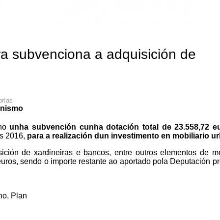
a subvenciona a adquisición de
orías
anismo
ano
unha subvención cunha dotación total de
2
3.558,72
e
os 2016,
para a realización dun investimento en mobiliario u
ición de xardineiras e bancos, entre outros elementos de mo
uros, sendo o importe restante ao aportado pola Deputación pr
no
,
Plan