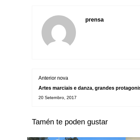
prensa
Anterior nova
Artes marciais e danza, grandes protagoni
das XVIII Noites Guardesas do Deporte
20 Setembro, 2017
Tamén te poden gustar