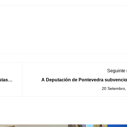
Seguinte
stas
A Deputación de Pontevedra subvencio
adquisición de elementos de servizos ur
20 Setembro,