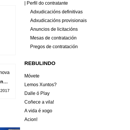
| Perfil do contratante
Adxudicacións definitivas
Adxudicacións provisionais
Anuncios de licitacións
Mesas de contratación
Pregos de contratación
REBULINDO
 nova
Móvete
na a
Lemos Xuntos?
banos
 2017
Dalle ó Play
Coñece a vila!
A vida é xogo
Acion!