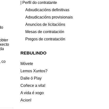
| Perfil do contratante
Adxudicacións definitivas
Adxudicacións provisionais
Anuncios de licitacións
do
Mesas de contratación
Pregos de contratación
obter
oxecto
rda
REBULINDO
, co
Móvete
Lemos Xuntos?
Dalle ó Play
Coñece a vila!
A vida é xogo
Acion!