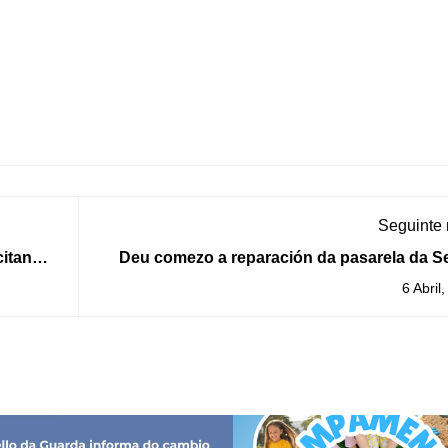
Seguinte
citando
Deu comezo a reparación da pasarela da S
en boas
Litoral da Guarda tras os desperfectos cau
6 Abril
polos pasados tempo