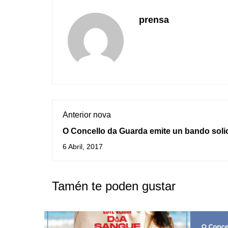
prensa
Anterior nova
O Concello da Guarda emite un bando soli
a colaboración da cidadanía para manter 
6 Abril, 2017
condicións as fincas e terreos
Tamén te poden gustar