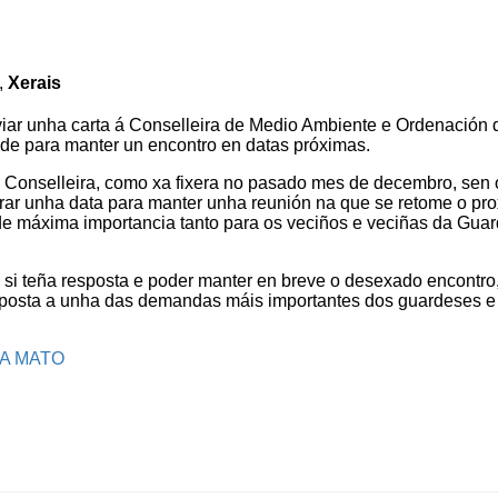
,
Xerais
iar unha carta á Conselleira de Medio Ambiente e Ordenación 
citude para manter un encontro en datas próximas.
oa Conselleira, como xa fixera no pasado mes de decembro, sen 
rar unha data para manter unha reunión na que se retome o pr
o de máxima importancia tanto para os veciños e veciñas da Gua
si teña resposta e poder manter en breve o desexado encontro
sposta a unha das demandas máis importantes dos guardeses e
NA MATO