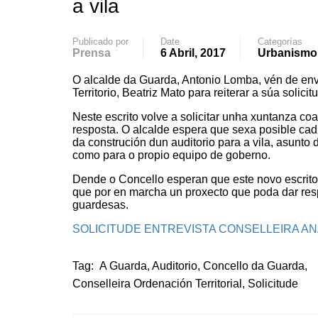
a vila
Publicado por
Date
Categorías
Prensa
6 Abril, 2017
Urbanismo
O alcalde da Guarda, Antonio Lomba, vén de env
Territorio, Beatriz Mato para reiterar a súa soli
Neste escrito volve a solicitar unha xuntanza c
resposta. O alcalde espera que sexa posible cad
da construción dun auditorio para a vila, asunt
como para o propio equipo de goberno.
Dende o Concello esperan que este novo escrito 
que por en marcha un proxecto que poda dar re
guardesas.
SOLICITUDE ENTREVISTA CONSELLEIRA A
Tag:
A Guarda
,
Auditorio
,
Concello da Guarda
,
Conselleira Ordenación Territorial
,
Solicitude