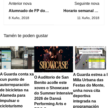
Anterior nova
Seguinte nova
Alumnado de FP do
Horario semanal do
IES A Sangriña realiza
transbordador A
8 Xuño, 2018
11 Xuño, 2018
as súas prácticas
Guarda – Caminha do
académicas en
martes 12 ao
Lisboa
domingo 17 de xuño
Tamén te poden gustar
A Guarda conta xa
A Guarda estrea a I
O Auditorio de San
cun punto de
Milla Urbana das
Benito acolle este
autorreparación
Festas do Monte,
xoves o Showcase
de bicicletas na
unha nova cita
do Summer Intensive
Alameda para
deportiva
2026 de Dansá
impulsar o
integrada na
Performing Arts e
cicloturismo
programación