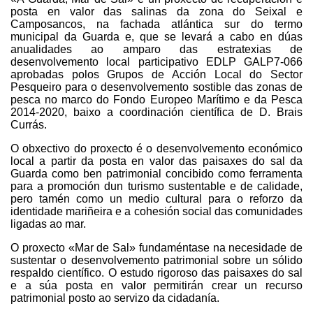
posta en valor das salinas da zona do Seixal e
Camposancos, na fachada atlántica sur do termo
municipal da Guarda e, que se levará a cabo en dúas
anualidades ao amparo das estratexias de
desenvolvemento local participativo EDLP GALP7-066
aprobadas polos Grupos de Acción Local do Sector
Pesqueiro para o desenvolvemento sostible das zonas de
pesca no marco do Fondo Europeo Marítimo e da Pesca
2014-2020, baixo a coordinación científica de D. Brais
Currás.
O obxectivo do proxecto é o desenvolvemento económico
local a partir da posta en valor das paisaxes do sal da
Guarda como ben patrimonial concibido como ferramenta
para a promoción dun turismo sustentable e de calidade,
pero tamén como un medio cultural para o reforzo da
identidade mariñeira e a cohesión social das comunidades
ligadas ao mar.
O proxecto «Mar de Sal» fundaméntase na necesidade de
sustentar o desenvolvemento patrimonial sobre un sólido
respaldo científico. O estudo rigoroso das paisaxes do sal
e a súa posta en valor permitirán crear un recurso
patrimonial posto ao servizo da cidadanía.