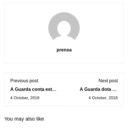
prensa
Previous post
Next post
A Guarda conta esta
A Guarda dota de
fin de semana con
internet de alta
4 October, 2018
4 October, 2018
exposicións, cinema,
velocidade ao
deporte e actividades
Pavillón Municipal
infantís
You may also like