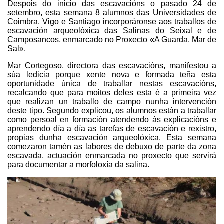
Despois do inicio das escavacións o pasado 24 de
setembro, esta semana 8 alumnos das Universidades de
Coimbra, Vigo e Santiago incorporáronse aos traballos de
escavación arqueolóxica das Salinas do Seixal e de
Camposancos, enmarcado no Proxecto «A Guarda, Mar de
Sal».
Mar Cortegoso, directora das escavacións, manifestou a
súa ledicia porque xente nova e formada teña esta
oportunidade única de traballar nestas escavacións,
recalcando que para moitos deles esta é a primeira vez
que realizan un traballo de campo nunha intervención
deste tipo. Segundo explicou, os alumnos están a traballar
como persoal en formación atendendo ás explicacións e
aprendendo día a día as tarefas de escavación e rexistro,
propias dunha escavación arqueolóxica. Esta semana
comezaron tamén as labores de debuxo de parte da zona
escavada, actuación enmarcada no proxecto que servirá
para documentar a morfoloxía da salina.