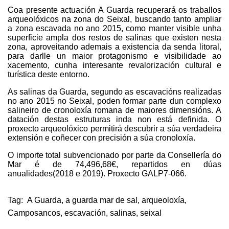
Coa presente actuación A Guarda recuperará os traballos
arqueolóxicos na zona do Seixal, buscando tanto ampliar
a zona escavada no ano 2015, como manter visible unha
superficie ampla dos restos de salinas que existen nesta
zona, aproveitando ademais a existencia da senda litoral,
para darlle un maior protagonismo e visibilidade ao
xacemento, cunha interesante revalorización cultural e
turística deste entorno.
As salinas da Guarda, segundo as escavacións realizadas
no ano 2015 no Seixal, poden formar parte dun complexo
salineiro de cronoloxía romana de maiores dimensións. A
datación destas estruturas inda non está definida. O
proxecto arqueolóxico permitirá descubrir a súa verdadeira
extensión e coñecer con precisión a súa cronoloxía.
O importe total subvencionado por parte da Consellería do
Mar é de 74,496,68€, repartidos en dúas
anualidades(2018 e 2019). Proxecto GALP7-066.
Tag:
A Guarda
,
a guarda mar de sal
,
arqueoloxía
,
Camposancos
,
escavación
,
salinas
,
seixal